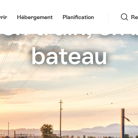
Recherche
en train, en 
rir
Hébergement
Planification
Re
bateau