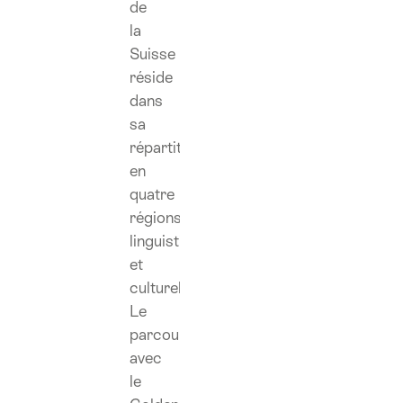
de
la
Suisse
réside
dans
sa
répartition
en
quatre
régions
linguistiques
et
culturelles.
Le
parcours
avec
le