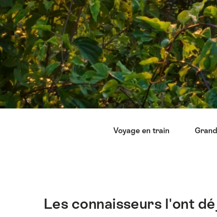
Liste
Voyage en train
Grand
des
liens
menant
directement
aux
points
Les connaisseurs l'ont dé
Introduction
forts