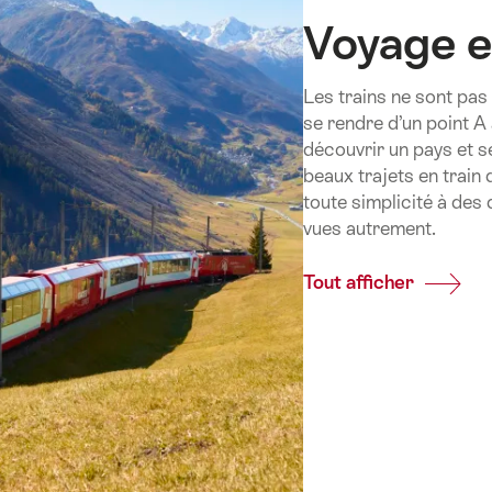
Voyage e
Les trains ne sont pa
se rendre d’un point A 
découvrir un pays et s
beaux trajets en train
toute simplicité à des 
vues autrement.
Tout afficher
Common
Voyage
en
train