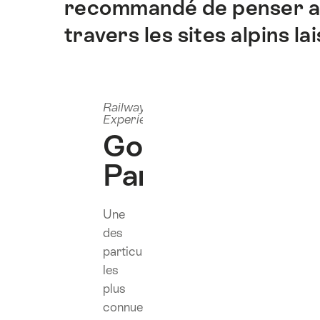
recommandé de penser au 
sur
cette
travers les sites alpins la
page.
Railway
Experiences
GoldenPass
Panoramic
Une
des
particularités
les
plus
connues