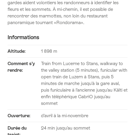
gardes aident volontiers les randonneurs à identifier les
fleurs et les sommets. À mi-chemin, il est possible de
rencontrer des marmottes, non loin du restaurant
panoramique tournant «Rondorama».
Informations
Altitude
:
1 898 m
Comment s’y
Train from Lucerne to Stans, walkway to
rendre
:
the valley station (5 minutes), funicular with
open train de Luzern à Stans, puis 5
minutes de marche jusqu’à la gare aval,
puis funiculaire à l’ancienne jusqu’au Kälti et
enfin téléphérique CabriO jusqu’au
sommet
Ouverture
:
d’avril à la mi-novembre
Durée du
24 min jusqu’au sommet
trajet
: