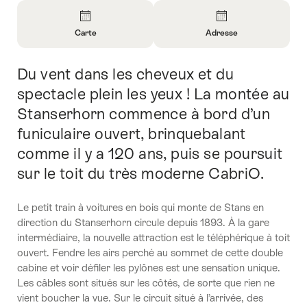
Aperçu
Carte
Adresse
Ouvrir
Ouvrir
les
les
Du vent dans les cheveux et du
Introduction
informations
informations
sur
sur
spectacle plein les yeux ! La montée au
Carte
Contact
Stanserhorn commence à bord d’un
funiculaire ouvert, brinquebalant
comme il y a 120 ans, puis se poursuit
sur le toit du très moderne CabriO.
Le petit train à voitures en bois qui monte de Stans en
direction du Stanserhorn circule depuis 1893. À la gare
intermédiaire, la nouvelle attraction est le téléphérique à toit
ouvert. Fendre les airs perché au sommet de cette double
cabine et voir défiler les pylônes est une sensation unique.
Les câbles sont situés sur les côtés, de sorte que rien ne
vient boucher la vue. Sur le circuit situé à l’arrivée, des