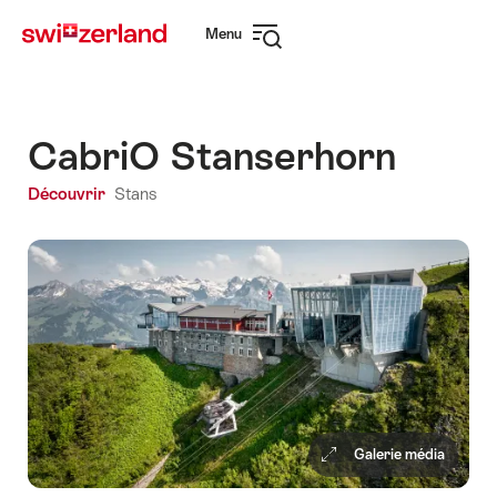
Naviguer
Navigation
Menu
sur
rapide
Ouvrir
myswitzerland.com
la
navigation
CabriO Stanserhorn
Découvrir
Stans
Galerie média