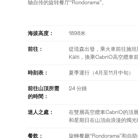
轴自传的旋转餐厅“Rondorama”。
海拔高度：
1898米
前往：
從琉森出發，乘火車前往施坦
Kälti，換乘CabriO高空纜
時刻表：
夏季運行（4月至11月中旬）
前往山頂所需
24 分鍾
的時間：
迷人之處：
在雙層高空纜車CabriO的
和星期日在山頂由浪漫的燭光
餐飲：
旋轉餐廳“Rondorama”和自助餐