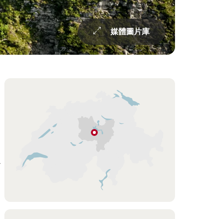
媒體圖片庫
Overview
Hint
施
坦
一
斯
Stans
琉
森
Lucerne