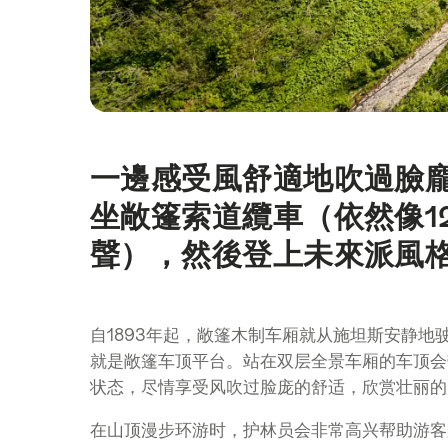
一邊感受風舒適地吹過臉
簡
介
坐敞篷索道纜車（依然像1
聲），然後登上未來派風格
自1893年起，敞篷木制车厢就从施坦斯安静地
就是敞篷车顶平台。站在双层全景车厢的车顶会
状态，尽情享受风吹过脸庞的舒适，欣赏壮丽的
在山顶漫步环游时，护林员会非常高兴帮助游客