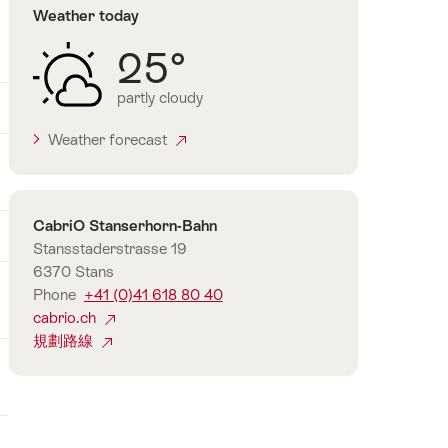
−
Weather today
琉
25°
森
湖
partly cloudy
區
Lake
Weather forecast
Lucerne
Region
聯
CabriO Stanserhorn-Bahn
絡
Stansstaderstrasse 19
方
6370 Stans
式
Phone
+41 (0)41 618 80 40
cabrio.ch
規劃路線