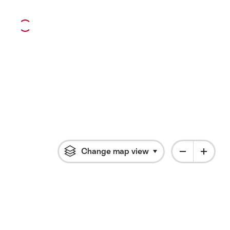
Change map view
Click to open flyout 