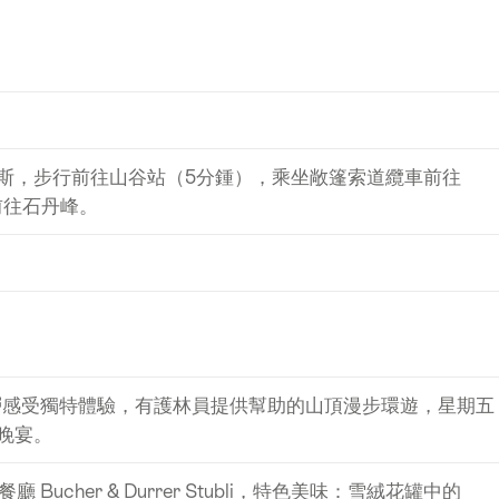
斯，步行前往山谷站（5分鍾），乘坐敞篷索道纜車前往
車前往石丹峰。
頂層感受獨特體驗，有護林員提供幫助的山頂漫步環遊，星期五
晚宴。
廳 Bucher & Durrer Stubli，特色美味：雪絨花罐中的