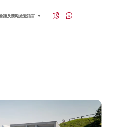
Service Navigation
Language, region and important links
會議及獎勵旅遊
語言
select (click to display)
Map
Help & Contact