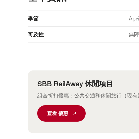
Show
季節
Apri
Technical
content
information
可及性
無
SBB RailAway 休閒項目
組合折扣優惠：公共交通和休閒旅行（現有票證
查看
Common.From SBB RailAway 休
優惠