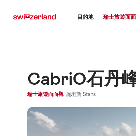
前
快
主目錄
往
速
目的地
瑞士旅遊面面
myswitzerland.com
導
航
CabriO石丹
瑞士旅遊面面觀
施坦斯 Stans