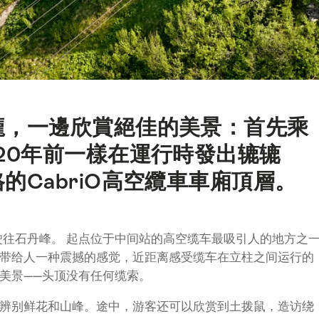
龐，一邊欣賞絕佳的美景：首先乘
20年前一樣在運行時發出辘辘
的CabriO高空纜車車廂頂層。
驶往石丹峰。 起点位于中间站的高空缆车最吸引人的地方之
带给人一种震撼的感觉，近距离感受缆车在立柱之间运行的
美景——头顶没有任何缆索。
辨别鲜花和山峰。途中，游客还可以欣赏到土拨鼠，造访绕