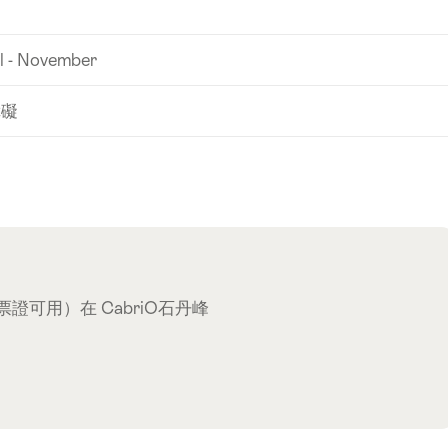
l - November
障礙
可用）在 CabriO石丹峰
閒項目