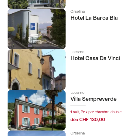
Orselina
Hotel La Barca Blu
Locarno
Hotel Casa Da Vinci
Locarno
Villa Sempreverde
1 nuit, Prix par chambre double
dès CHF 130,00
Orselina