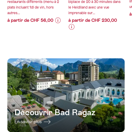
s
restaurants différents (menu à 2
biplace de 20 à 30 minutes dans
u
plats incluant 1dl de vin, hors
le Heidiland avec une vue
autres...
imprenable sur...
à
à partir de CHF 56,00
à partir de CHF 230,00
Informations
Détails
sur
de
Informations
Détails
les
l’offre
sur
de
prix
les
l’offre
de
prix
valable:
l’offre
de
08.08.2026
valable:
"NB
l’offre
-
08.08.2026
-
"Classique
18.10.2026
-
Kulinarik
vol
02.08.2027
Panorama-
en
Höhenweg
parapente
im
biplace
Unesco
dans
Découvrir Bad Ragaz
Welterbe"
le
Heidiland"
En savoir plus