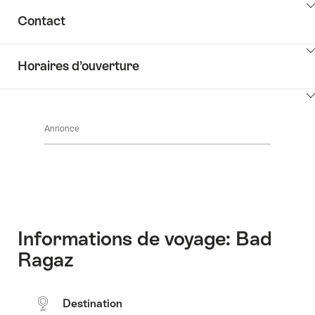
Afficher
Common.Of
Contact
les
Informations
contenus
Afficher
Découvrir
Horaires d’ouverture
les
les
contenus
environs
Afficher
Common.Of
les
Contact
Annonce
contenus
Common.Of
Horaires
d’ouverture
Informations de voyage: Bad
Ragaz
Destination