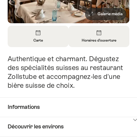
Galerie média
Aperçu
Carte
Horaires d’ouverture
Ouvrir
Ouvrir
les
les
Authentique et charmant. Dégustez
Introduction
informations
informations
sur
sur
des spécialités suisses au restaurant
Carte
Horaires
Zollstube et accompagnez-les d'une
d’ouverture
bière suisse de choix.
Informations
Afficher
Découvrir les environs
les
contenus