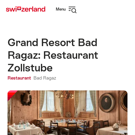
Naviguer
Navigation
Menu
sur
rapide
Ouvrir
myswitzerland.com
la
navigation
Grand Resort Bad
Ragaz: Restaurant
Zollstube
Restaurant
Bad Ragaz