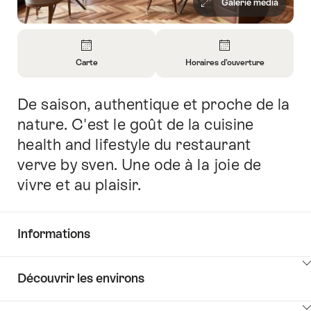
Galerie média
Aperçu
Carte
Horaires d’ouverture
Ouvrir
Ouvrir
les
les
De saison, authentique et proche de la
Introduction
informations
informations
sur
sur
nature. C'est le goût de la cuisine
Carte
Horaires
health and lifestyle du restaurant
d’ouverture
verve by sven. Une ode à la joie de
vivre et au plaisir.
Informations
Afficher
Découvrir les environs
les
contenus