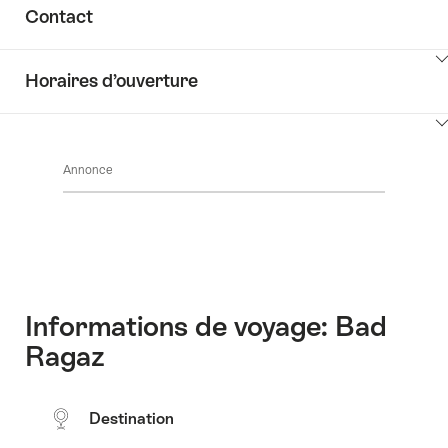
Afficher
Common.Of
Contact
les
Informations
contenus
Afficher
Découvrir
Horaires d’ouverture
les
les
contenus
environs
Afficher
Common.Of
les
Contact
Annonce
contenus
Common.Of
Horaires
d’ouverture
Informations de voyage: Bad
Ragaz
Destination