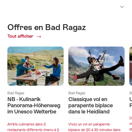
Offres en Bad Ragaz
Tout afficher
Offres
actuelles
Bad Ragaz
Bad Ragaz
B
NB - Kulinarik
Classique vol en
U
Panorama-Höhenweg
parapente biplace
im Unesco Welterbe
dans le Heidiland
D
v
Arrêts culinaires dans 2
Vivez un vol en parapente
s
restaurants différents (menu à 2
biplace de 20 à 30 minutes dans