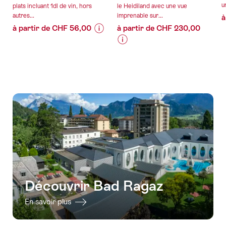
u
plats incluant 1dl de vin, hors
le Heidiland avec une vue
autres...
imprenable sur...
à
à partir de CHF 56,00
à partir de CHF 230,00
Informations
Détails
sur
de
Informations
Détails
les
l’offre
sur
de
prix
les
l’offre
de
prix
valable:
l’offre
de
05.08.2026
valable:
"NB
l’offre
-
05.08.2026
-
"Classique
18.10.2026
-
Kulinarik
vol
02.08.2027
Panorama-
en
Höhenweg
parapente
im
biplace
Unesco
dans
Découvrir Bad Ragaz
Welterbe"
le
Heidiland"
En savoir plus