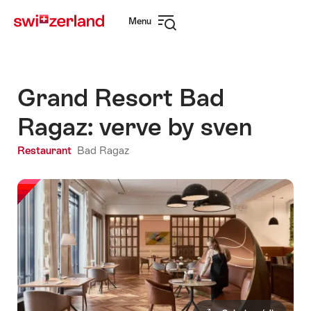
Naviguer
Navigation
Menu
sur
rapide
Ouvrir
myswitzerland.com
la
navigation
Grand Resort Bad
Ragaz: verve by sven
Restaurant
Bad Ragaz