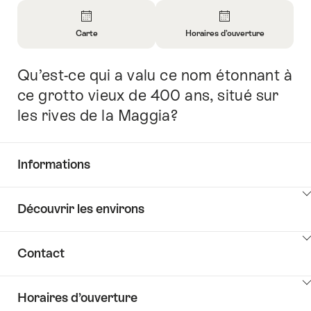
Aperçu
Carte
Horaires d’ouverture
Ouvrir
Ouvrir
les
les
Qu’est-ce qui a valu ce nom étonnant à
Introduction
informations
informations
sur
sur
ce grotto vieux de 400 ans, situé sur
Carte
Horaires
les rives de la Maggia?
d’ouverture
Informations
Afficher
Découvrir les environs
les
contenus
Afficher
Common.Of
Contact
les
Informations
contenus
Afficher
Découvrir
Horaires d’ouverture
les
les