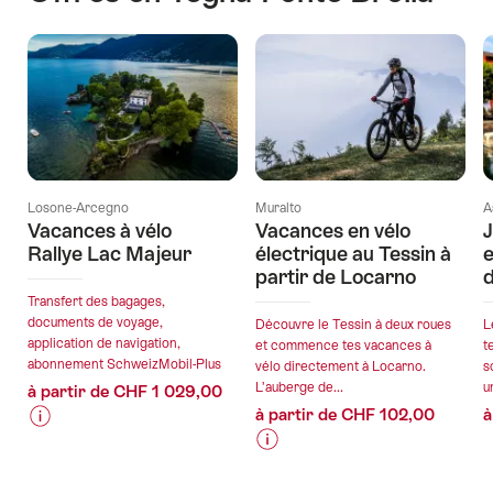
Losone-Arcegno
Muralto
A
Vacances à vélo
Vacances en vélo
J
Rallye Lac Majeur
électrique au Tessin à
e
partir de Locarno
d
Transfert des bagages,
documents de voyage,
Découvre le Tessin à deux roues
L
application de navigation,
et commence tes vacances à
t
abonnement SchweizMobil-Plus
vélo directement à Locarno.
s
L’auberge de...
u
à partir de CHF 1 029,00
à partir de CHF 102,00
à
Informations
Détails
Informations
Détails
sur
de
sur
de
les
l’offre