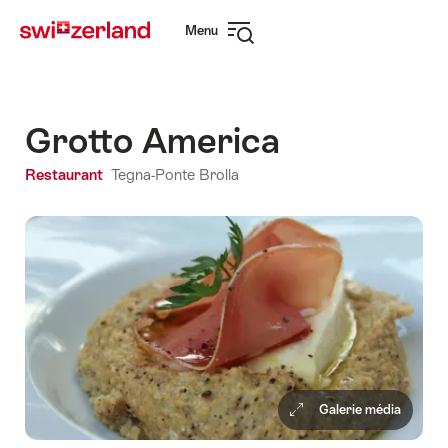
Naviguer
Navigation
Menu
sur
rapide
Ouvrir
myswitzerland.com
la
navigation
Grotto America
Restaurant
Tegna-Ponte Brolla
Galerie média