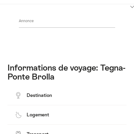
contenus
environs
Afficher
Common.Of
les
Contact
Annonce
contenus
Common.Of
Horaires
d’ouverture
Informations de voyage: Tegna-
Ponte Brolla
Destination
Logement