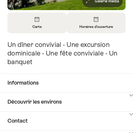
Galerie média
Aperçu
Carte
Horaires d’ouverture
Ouvrir
Ouvrir
les
les
Un dîner convivial - Une excursion
Introduction
informations
informations
sur
sur
dominicale - Une fête conviviale - Un
Carte
Horaires
banquet
d’ouverture
Informations
Afficher
Découvrir les environs
les
contenus
Afficher
Common.Of
Contact
les
Informations
contenus