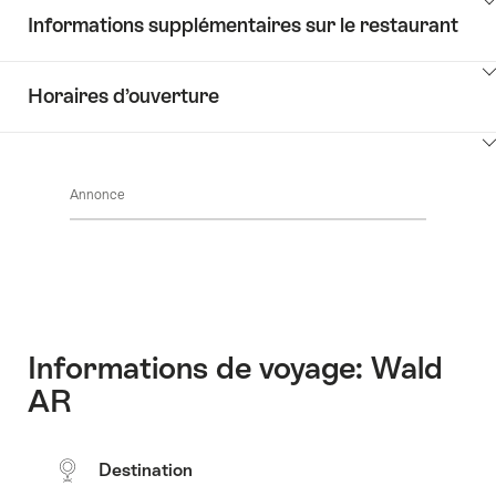
Afficher
Découvrir
Informations supplémentaires sur le restaurant
les
les
contenus
environs
Afficher
Common.Of
Horaires d’ouverture
les
Contact
contenus
Afficher
Common.Of
les
Liste
Annonce
contenus
des
Common.Of
valeurs-
Horaires
clés
d’ouverture
Informations de voyage: Wald
AR
Destination