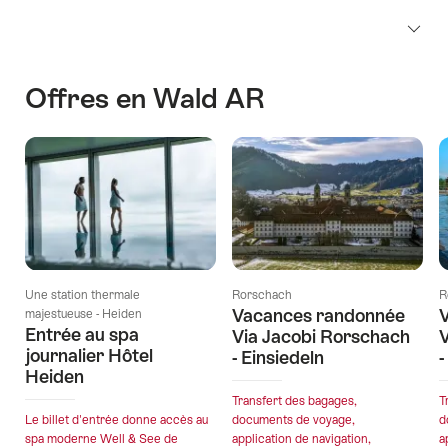
Offres en Wald AR
Une station thermale
Rorschach
R
Vacances randonnée
majestueuse - Heiden
Entrée au spa
Via Jacobi Rorschach
V
journalier Hôtel
- Einsiedeln
-
Heiden
Transfert des bagages,
T
Le billet d'entrée donne accès au
documents de voyage,
d
spa moderne Well & See de
application de navigation,
a