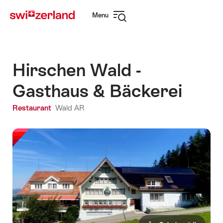
Naviguer
Navigation
Menu
sur
rapide
Ouvrir
myswitzerland.com
la
navigation
Hirschen Wald -
Gasthaus & Bäckerei
Restaurant
Wald AR