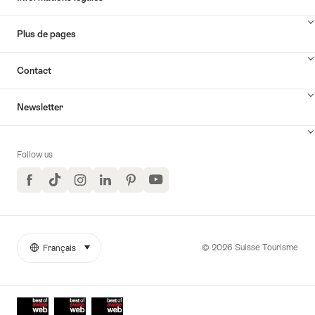
Plus de pages
Contact
Newsletter
Follow us
Facebook
TikTok
Instagram
LinkedIn
Pinterest
YouTube
© 2026 Suisse Tourisme
Français
sélectionner (cliquer pour afficher)
More
Langue
links
Awards