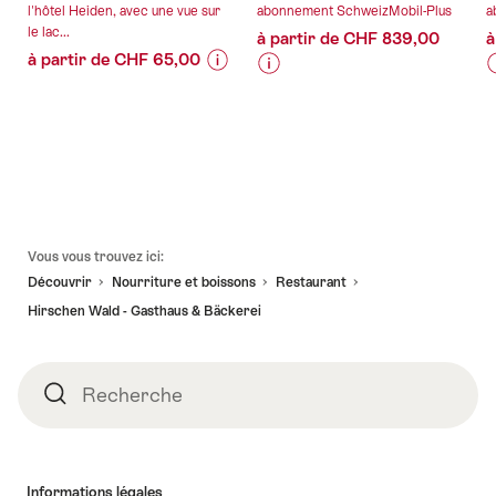
l'hôtel Heiden, avec une vue sur
abonnement SchweizMobil-Plus
a
le lac...
à partir de CHF 839,00
à
à partir de CHF 65,00
Informations
Détails
Informations
Détails
I
D
sur
de
sur
de
s
les
l’offre
les
l’offre
l
l
prix
prix
p
de
de
valable:
valable:
v
l’offre
l’offre
l
06.08.2026
06.08.2026
"Entrée
"Vacances
Pied
-
-
-
au
randonnée
Vous vous trouvez ici:
de
03.08.2027
18.10.2026
spa
Via
V
Découvrir
Nourriture et boissons
Restaurant
page
journalier
Jacobi
J
Hirschen Wald - Gasthaus & Bäckerei
Hôtel
Rorschach
Heiden"
-
-
Einsiedeln"
Recherche
Recherche
Informations légales