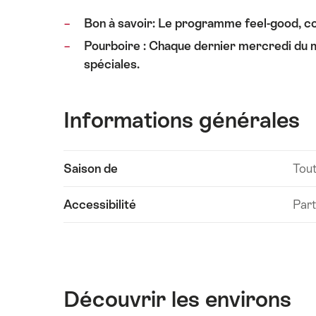
Bon à savoir: Le programme feel-good, c
Pourboire : Chaque dernier mercredi du moi
spéciales.
Informations générales
Afficher
Saison de
Tout
les
contenus
Accessibilité
Part
Informations
techniques
Découvrir les environs