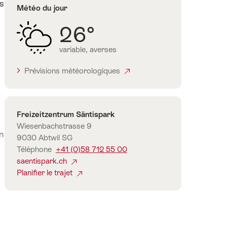
is
Météo du jour
26°
variable, averses
Prévisions météorologiques
Contact
Freizeitzentrum Säntispark
Wiesenbachstrasse 9
n
9030 Abtwil SG
Téléphone
+41 (0)58 712 55 00
saentispark.ch
Planifier le trajet