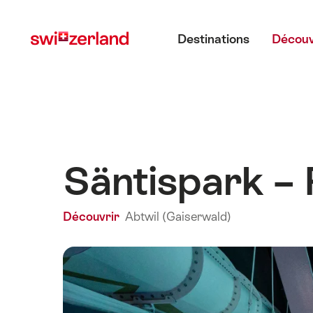
Naviguer
Navigation
Menu principal
sur
rapide
Destinations
Découv
myswitzerland.com
Säntispark –
Découvrir
Abtwil (Gaiserwald)