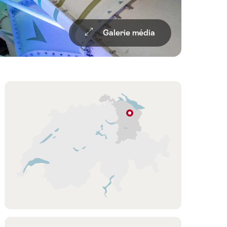
Galerie média
Overview
Carte
Abtwil
(Gaiserwald)
Suisse
orientale
/
Liechtenstein