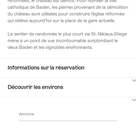
réformées, le château est démoli. Pour humilier la ville
catholique de Baden, les pierres provenant de la démolition
du château sont utilisées pour construire l’église réformée
qui s’élève aujourd’hui sur la place de la gare actuelle.
Le sentier de randonnée le plus court via St.-Niklaus-Stiege
mène à un point de vue incontournable surplombant le
vieux Baden et les vignobles environnants.
Informations sur la réservation
Cliquez
Découvrir les environs
ici
pour
Cliquez
afficher
ici
les
Annonce
pour
contenus
afficher
Key
les
Value