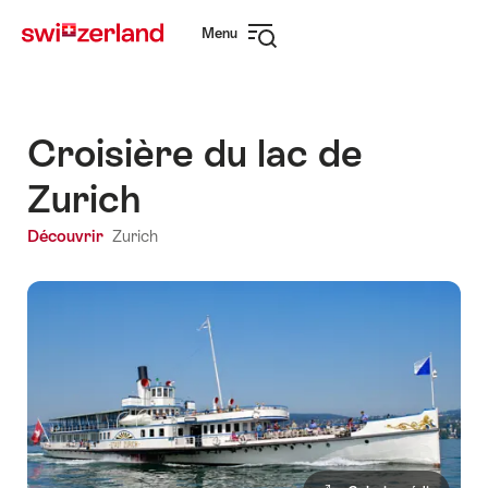
Naviguer
Navigation
Menu
sur
rapide
Ouvrir
myswitzerland.com
la
navigation
Croisière du lac de
Zurich
Découvrir
Zurich