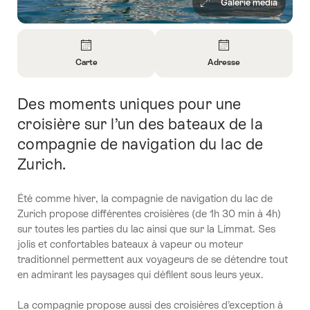
Galerie média
Aperçu
Carte
Adresse
Ouvrir
Ouvrir
les
les
Des moments uniques pour une
Introduction
informations
informations
sur
sur
croisière sur l’un des bateaux de la
Carte
Contact
compagnie de navigation du lac de
Zurich.
Été comme hiver, la compagnie de navigation du lac de
Zurich propose différentes croisières (de 1h 30 min à 4h)
sur toutes les parties du lac ainsi que sur la Limmat. Ses
jolis et confortables bateaux à vapeur ou moteur
traditionnel permettent aux voyageurs de se détendre tout
en admirant les paysages qui défilent sous leurs yeux.
La compagnie propose aussi des croisières d’exception à