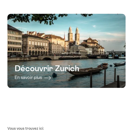
Accéder
au
contact
Découvrir Zurich
En savoir plus
Pied
Vous vous trouvez ici:
de