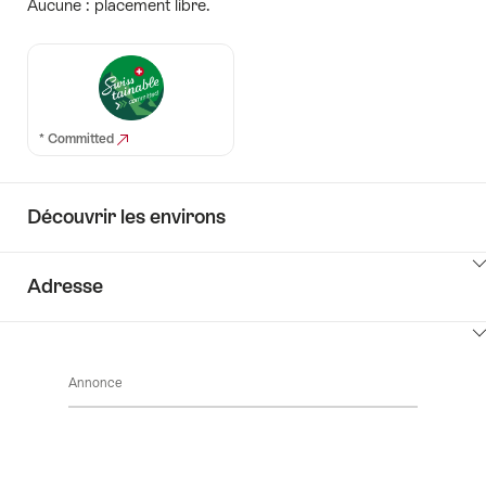
Aucune : placement libre.
* Committed
Découvrir les environs
Cliquez
Adresse
ici
pour
Cliquez
afficher
ici
les
Annonce
pour
contenus
afficher
Découvrir
les
les
contenus
environs