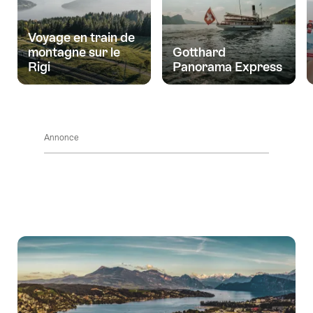
les
les
contenus
environs
Voyage en train de
Accéder
montagne sur le
Gotthard
au
Rigi
Panorama Express
contact
Annonce