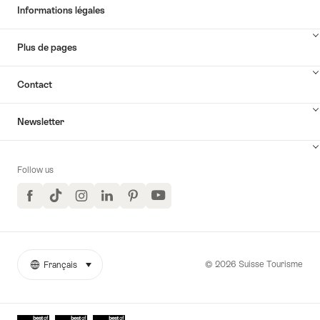
Informations légales
Plus de pages
Contact
Newsletter
Follow us
Facebook
TikTok
Instagram
LinkedIn
Pinterest
YouTube
© 2026 Suisse Tourisme
Français
sélectionner (cliquer pour afficher)
More
Langue
links