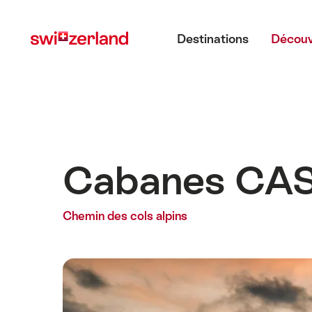
Naviguer
Navigation
Menu principal
sur
rapide
Destinations
Découv
myswitzerland.com
Cabanes CA
Chemin des cols alpins