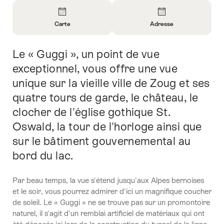
Aperçu
Carte
Adresse
Ouvrir
Ouvrir
les
les
Le « Guggi », un point de vue
Introduction
informations
informations
sur
sur
exceptionnel, vous offre une vue
Carte
Contact
unique sur la vieille ville de Zoug et ses
quatre tours de garde, le château, le
clocher de l'église gothique St.
Oswald, la tour de l'horloge ainsi que
sur le bâtiment gouvernemental au
bord du lac.
Par beau temps, la vue s'étend jusqu'aux Alpes bernoises
et le soir, vous pourrez admirer d'ici un magnifique coucher
de soleil. Le « Guggi » ne se trouve pas sur un promontoire
naturel, il s'agit d'un remblai artificiel de matériaux qui ont