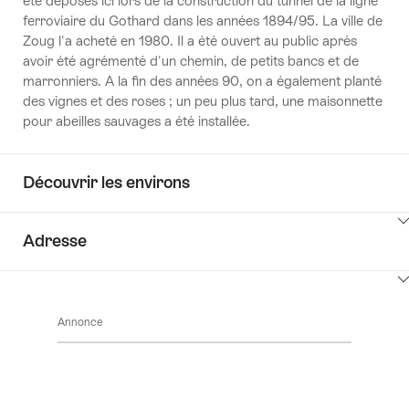
été déposés ici lors de la construction du tunnel de la ligne
ferroviaire du Gothard dans les années 1894/95. La ville de
Zoug l'a acheté en 1980. Il a été ouvert au public après
avoir été agrémenté d'un chemin, de petits bancs et de
marronniers. A la fin des années 90, on a également planté
des vignes et des roses ; un peu plus tard, une maisonnette
pour abeilles sauvages a été installée.
Découvrir les environs
Cliquez
Adresse
ici
pour
Cliquez
afficher
ici
les
Annonce
pour
contenus
afficher
Découvrir
les
les
contenus
environs
Accéder