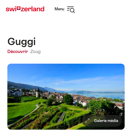
Naviguer
Navigation
Menu
sur
rapide
Ouvrir
myswitzerland.com
la
navigation
Guggi
Découvrir
Zoug
Galerie média