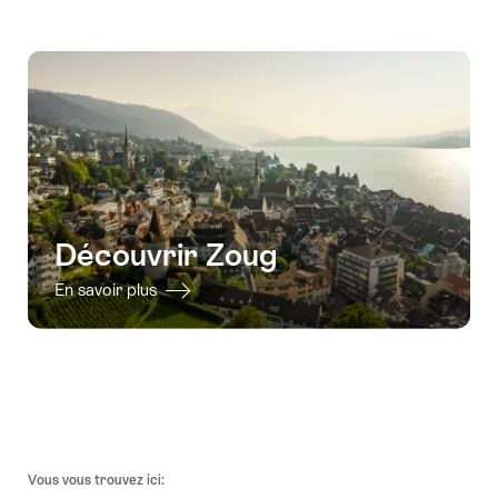
au
contact
Découvrir Zoug
En savoir plus
Pied
Vous vous trouvez ici:
de