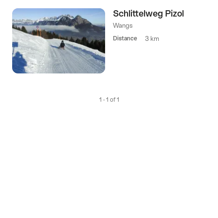
été
Schlittelweg Pizol
filtrée
selon
Wangs
les
Distance
3 km
tags
suivants
1 - 1 of 1