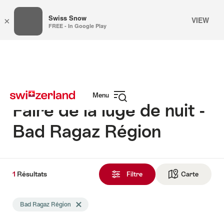
Swiss Snow
VIEW
×
FREE - In Google Play
Naviguer
Navigation
sur
rapide
myswitzerland.com
Menu
Faire de la luge de nuit -
Ouvrir
la
navigation
Bad Ragaz Région
1
1
Résultats
Résultats
Filtre
Carte
Vers la 
trouvés
La
Bad Ragaz Région
Effacer le tag Bad Ragaz Région
recherche
a