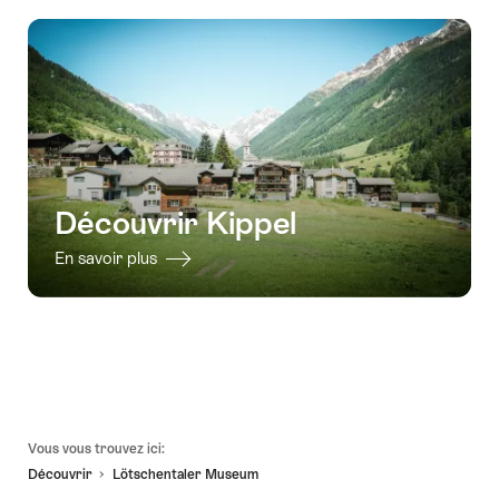
contact
Découvrir Kippel
En savoir plus
Pied
Vous vous trouvez ici:
de
Découvrir
Lötschentaler Museum
page