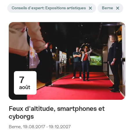
La
Conseils d'expert: Expositions artistiques
Effacer le tag Conseils d'
Berne
Effacer le 
recherche
a
été
filtrée
selon
les
tags
suivants
7
août
Feux d'altitude, smartphones et
cyborgs
Berne, 19.08.2017 - 19.12.2027