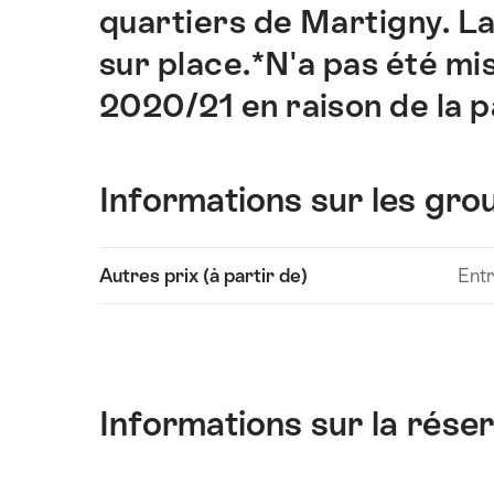
quartiers de Martigny. La
sur place.*N'a pas été mis
2020/21 en raison de la 
Informations sur les grou
Afficher
Autres prix (à partir de)
Entr
les
contenus
Informations
techniques
Informations sur la rése
Afficher