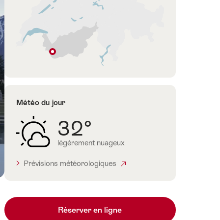
Martigny
Le
Valais
Météo du jour
32°
légèrement nuageux
Prévisions météorologiques
Réserver en ligne