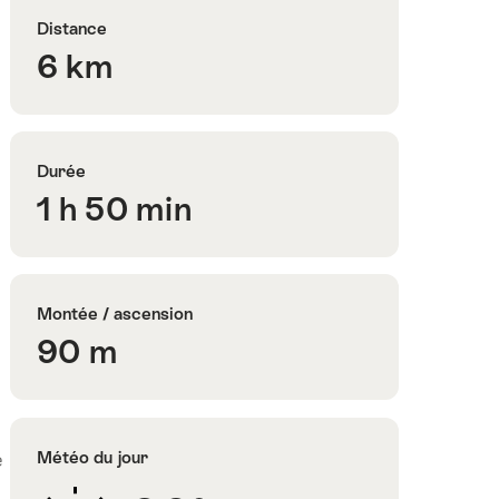
Distance
6 km
Durée
1 h 50 min
Montée / ascension
90 m
Météo du jour
e