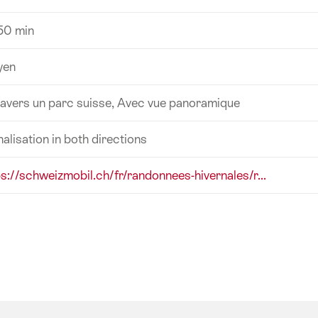
 50 min
yen
ravers un parc suisse, Avec vue panoramique
nalisation in both directions
ps://schweizmobil.ch/fr/randonnees-hivernales/r...