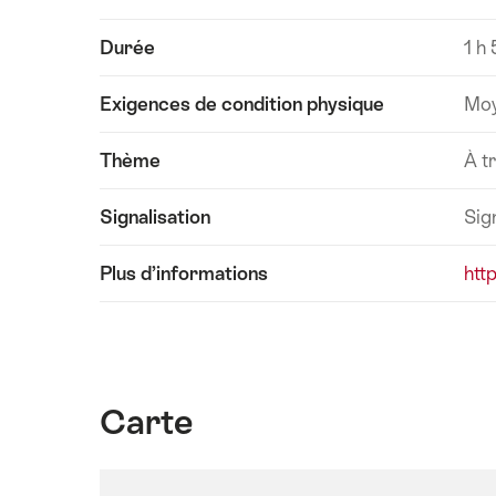
Durée
1 h
Exigences de condition physique
Mo
Thème
À t
Signalisation
Sig
Plus d’informations
htt
Carte
Carte