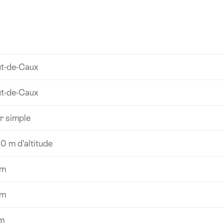
t-de-Caux
t-de-Caux
er simple
0 m d’altitude
 m
 m
m