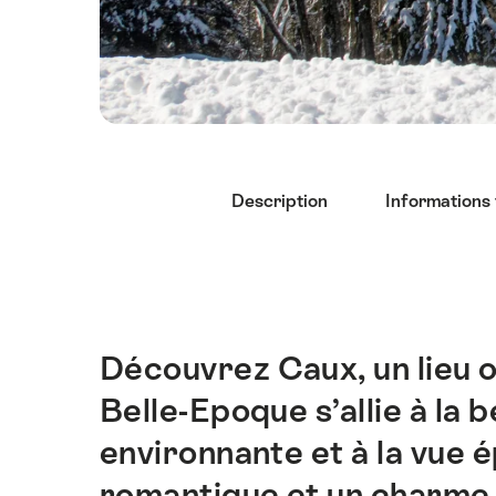
Liste
Description
Informations
des
liens
menant
directement
aux
points
Découvrez Caux, un lieu 
Introduction
forts
Belle-Epoque s’allie à la 
sur
cette
environnante et à la vue
page.
romantique et un charme