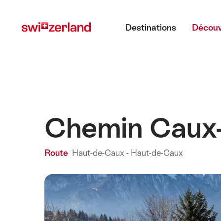
Naviguer
Navigation
Menu principal
sur
rapide
Destinations
Découv
myswitzerland.com
Chemin Caux–
Route
Haut-de-Caux - Haut-de-Caux