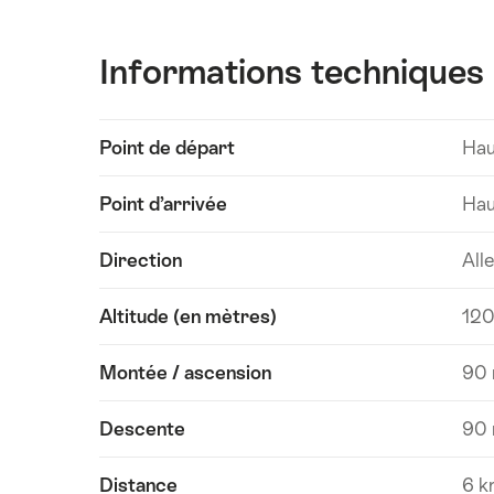
Informations techniques
Afficher
Point de départ
Hau
les
contenus
Point d’arrivée
Hau
Informations
techniques
Direction
All
Altitude (en mètres)
120
Montée / ascension
90
Descente
90
Distance
6 k