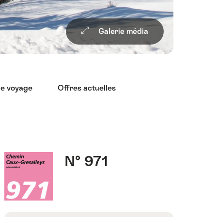
Galerie média
de voyage
Offres actuelles
Faits
Numéro
N° 971
et
d’itinéraire
chiffres