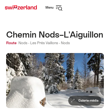
Naviguer
Navigation
Menu
sur
rapide
Ouvrir
myswitzerland.com
la
navigation
Chemin Nods–L'Aiguillon
Route
Nods
- Les Prés Vaillons -
Nods
Galerie média