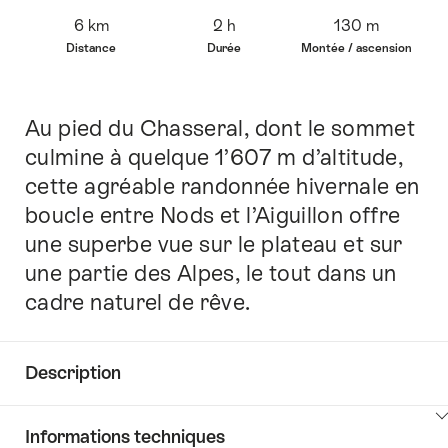
Vue
6 km
2 h
130 m
d’ensemble
Distance
Durée
Montée / ascension
Au pied du Chasseral, dont le sommet
Introduction
culmine à quelque 1’607 m d’altitude,
cette agréable randonnée hivernale en
boucle entre Nods et l’Aiguillon offre
une superbe vue sur le plateau et sur
une partie des Alpes, le tout dans un
cadre naturel de rêve.
Description
Cliquez
Informations techniques
ici