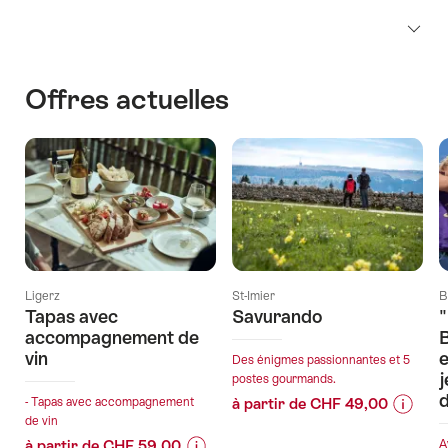
Offres actuelles
Ligerz
St-Imier
B
Tapas avec
Savurando
"
accompagnement de
B
vin
e
Des énigmes passionnantes et 5
j
postes gourmands.
d
- Tapas avec accompagnement
à partir de CHF 49,00
de vin
Informa
Détails
à partir de CHF 59,00
A
sur
de