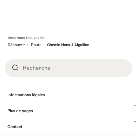
v
j
f
p
Pied
d
Vous vous trouvez ici:
de
Découvrir
Route
Chemin Nods–L'Aiguillon
page
Recherche
Recherche
Informations légales
Plus de pages
Contact