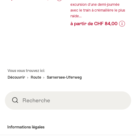
Informations
Détails
excursion d'une demi-journée
avec le train à crémaillère le plus
sur
de
raide...
les
l’offre
à partir de CHF 84,00
prix
Informa
Détails
de
valable:
sur
de
l’offre
09.08.2026
les
l’offre
"Billet
-
prix
pour
13.12.2026
de
l'univers
valable:
l’offre
de
Pied
09.08.
"Excurs
Vous vous trouvez ici:
découverte
de
-
estivale
Découvrir
Route
Sarnersee-Uferweg
«
page
31.07.2
auto-
Niklaus
guidée
et
au
Dorothée
Recherche
Recherche
Pilatus
Flüe
avec
»
train
au
à
Lumeum"
Informations légales
crémaill