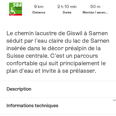
Vue
9 km
2 h 10 min
50 m
d’ensemble
Distance
Durée
Montée / ascension
Le chemin lacustre de Giswil à Sarnen
Introduction
séduit par l'eau claire du lac de Sarnen
insérée dans le décor préalpin de la
Suisse centrale. C'est un parcours
confortable qui suit principalement le
plan d'eau et invite à se prélasser.
Description
Cliquez
Informations techniques
ici
pour