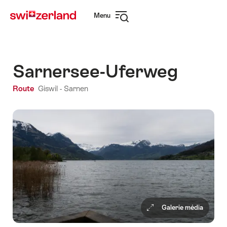
Naviguer
Navigation
Menu
sur
rapide
Ouvrir
myswitzerland.com
la
navigation
Sarnersee-Uferweg
Route
Giswil - Sarnen
Galerie média