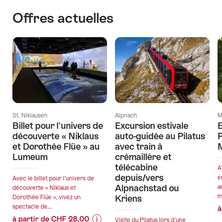
Offres actuelles
St. Niklausen
Alpnach
M
Billet pour l'univers de
Excursion estivale
découverte « Niklaus
auto-guidée au Pilatus
et Dorothée Flüe » au
avec train à
Lumeum
crémaillère et
télécabine
A
depuis/vers
e
Avec le billet pour l’univers de
Alpnachstad ou
a
découverte « Niklaus et
m
Kriens
Dorothée Flüe », vivez un
spectacle de...
à
à partir de CHF 28,00
Visite du Pilatus lors d'une