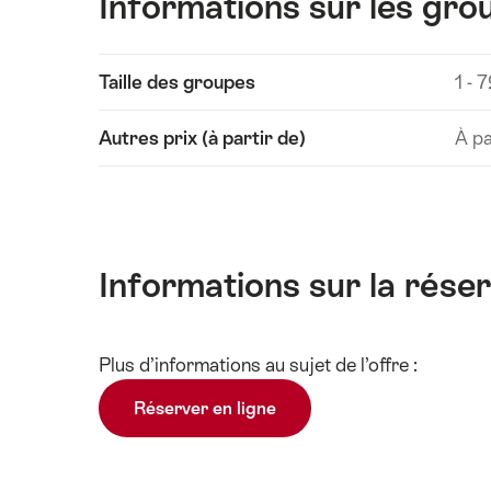
Informations sur les grou
Afficher
Taille des groupes
1 - 
les
contenus
Autres prix (à partir de)
À pa
Informations
techniques
Informations sur la rése
Afficher
Plus d’informations au sujet de l’offre :
les
contenus
Réserver en ligne
Informations
techniques