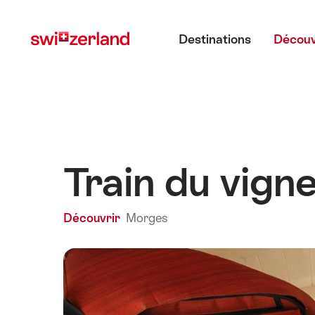
Naviguer
Navigation
Menu principal
sur
rapide
Destinations
Découv
myswitzerland.com
Train du vign
Découvrir
Morges