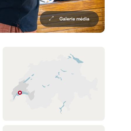
Galerie média
Overview
Carte
Morges
Vaud