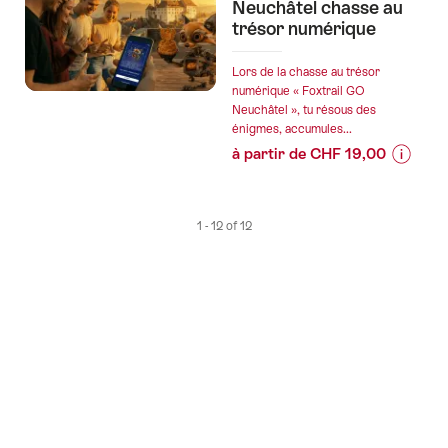
les
Neuchâtel chasse au
prix
trésor numérique
de
l’offre
Lors de la chasse au trésor
"Vacances
numérique « Foxtrail GO
Neuchâtel », tu résous des
randonnée
énigmes, accumules...
Trans
à partir de CHF 19,00
Swiss
Informa
Trail
sur
Neuchâtel
les
-
1 - 12 of 12
prix
Langnau
de
en
l’offre
Emmental"
"Foxtrai
GO
Neuchât
chasse
au
trésor
numériq