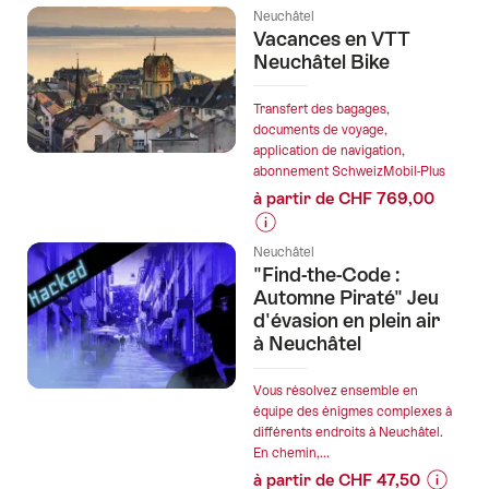
Informa
à
Neuchâtel
sur
Vacances en VTT
Neuchâtel
les
Neuchâtel Bike
:
prix
un
de
enterrement
Transfert des bagages,
l’offre
documents de voyage,
de
application de navigation,
"Escape
vie
abonnement SchweizMobil-Plus
game
de
à partir de CHF 769,00
urbain
garçon
Mission
plein
Informations
astroph
Neuchâtel
d'action"
sur
"Find-the-Code :
les
Automne Piraté" Jeu
prix
d'évasion en plein air
à Neuchâtel
de
l’offre
"Vacances
Vous résolvez ensemble en
équipe des énigmes complexes à
en
différents endroits à Neuchâtel.
VTT
En chemin,...
Neuchâtel
à partir de CHF 47,50
Bike"