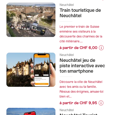
Informat
Neuchâtel
sur
Train touristique de
les
Neuchâtel
prix
de
Le premier e-train de Suisse
l’offre
emmène ses visiteurs à la
découverte des charmes de la
""Find-
cité millénaire....
the-
à partir de CHF 6,00
Code
Informat
:
Neuchâtel
sur
Neuchâtel jeu de
Automn
les
piste interactive avec
Piraté"
prix
ton smartphone
Jeu
de
d'évasio
l’offre
Découvre la ville de Neuchâtel
en
"Train
avec tes amis ou ta famille.
plein
Résous des énigmes, amuse-toi
touristiq
air
bien et...
de
à
à partir de CHF 9,95
Neuchâte
Neuchât
Informati
Neuchâtel
sur