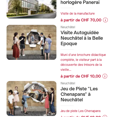
horlogère Panerai
tags
suivants
Visite de la manufacture
à partir de CHF 70,00
Informa
Neuchâtel
sur
Visite Autoguidée
les
Neuchâtel à la Belle
prix
Epoque
de
l’offre
Muni d'une brochure didactique
"Visite
complète, le visiteur part à la
découverte des trésors de la
guidée
vieille...
de
à partir de CHF 10,00
la
Informa
manufac
Neuchâtel
sur
Jeu de Piste "Les
horlogè
les
Chenapans" à
Panerai
prix
Neuchâtel
de
l’offre
Jeu de piste Les Chenapans
"Visite