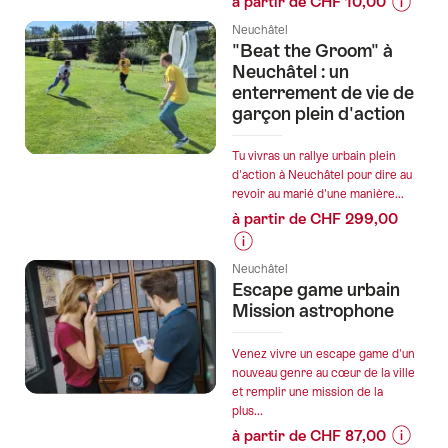
à partir de CHF 10,00
Autogui
Informa
Neuchâtel
Neuchât
sur
"Beat the Groom" à
à
les
Neuchâtel : un
la
prix
enterrement de vie de
Belle
garçon plein d'action
de
Epoque
l’offre
"Jeu
Tu vivras un rallye urbain plein
d'action à Neuchâtel pour dire au
de
revoir au marié d'une manière...
Piste
à partir de CHF 299,00
"Les
Chenapa
Informations
à
Neuchâtel
sur
Escape game urbain
Neuchât
les
Mission astrophone
prix
de
Venez vivre un escape game d'un
l’offre
nouveau genre au cœur de la ville
et remplir une mission de la
""Beat
plus...
the
à partir de CHF 87,00
Groom"