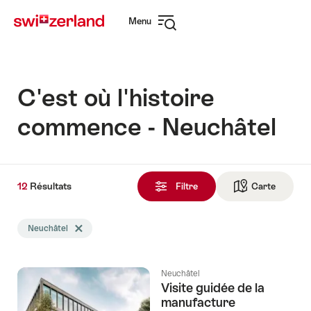
Naviguer
Navigation
Menu
sur
rapide
Ouvrir
myswitzerland.com
la
navigation
C'est où l'histoire
commence - Neuchâtel
12
12
Résultats
Résultats
Filtre
Carte
Vers la 
trouvés
La
Neuchâtel
Effacer le tag Neuchâtel
recherche
a
été
Neuchâtel
filtrée
Visite guidée de la
selon
manufacture
les