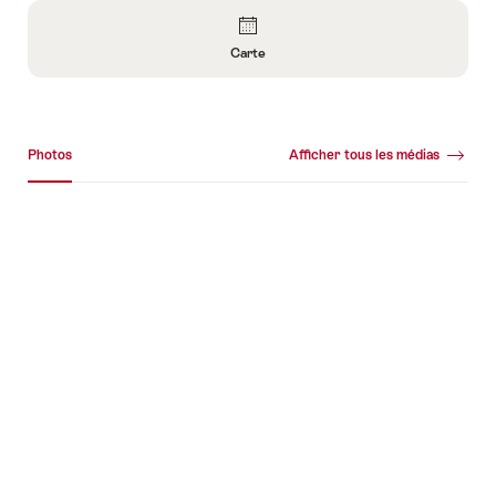
Aperçu
Carte
Ouvrir
les
informations
Galerie média
sur
Photos
Afficher tous les médias
Carte
Photos