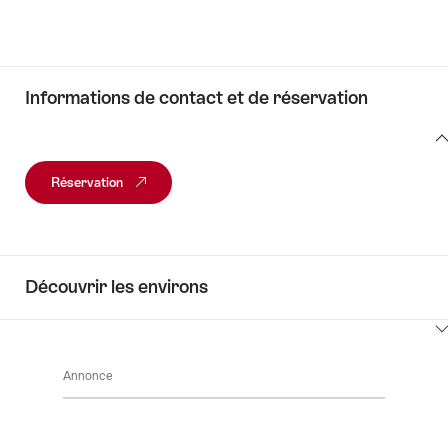
Informations de contact et de réservation
Informations
de
Réservation
contact
et
de
réservation
Découvrir les environs
Cliquez
ici
Annonce
pour
afficher
les