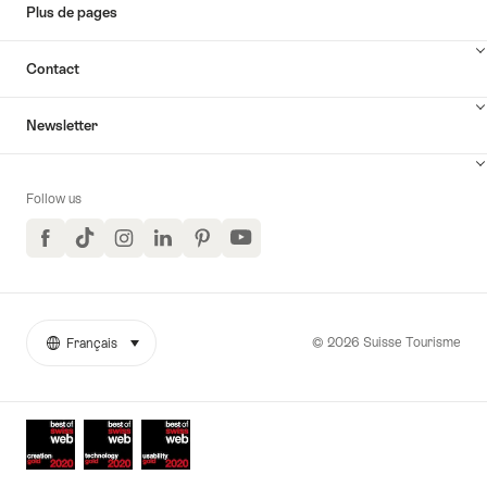
Plus de pages
Contact
Newsletter
Follow us
Facebook
TikTok
Instagram
LinkedIn
Pinterest
YouTube
© 2026 Suisse Tourisme
Français
sélectionner (cliquer pour afficher)
More
Langue
links
Awards