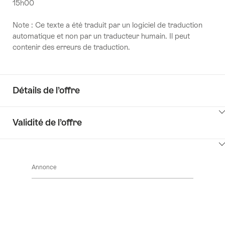
15h00
Note : Ce texte a été traduit par un logiciel de traduction
automatique et non par un traducteur humain. Il peut
contenir des erreurs de traduction.
Détails de l’offre
Cliquez
Validité de l’offre
ici
pour
Cliquez
afficher
ici
les
Annonce
pour
contenus
afficher
Détails
les
de
contenus
l’offre
Accéder