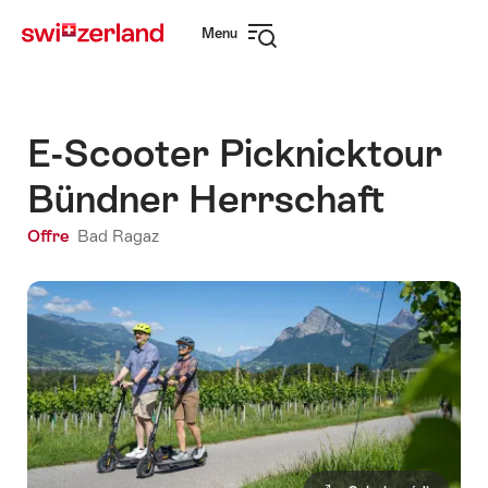
Naviguer
Navigation
Menu
sur
rapide
Ouvrir
myswitzerland.com
la
navigation
E-Scooter Picknicktour
Bündner Herrschaft
Offre
Bad Ragaz