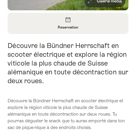
Galerie média
Aperçu
Reservation
Ouvrir
les
Découvre la Bündner Herrschaft en
Introduction
informations
sur
scooter électrique et explore la région
Reservation
viticole la plus chaude de Suisse
alémanique en toute décontraction sur
deux roues.
Découvre la Bündner Herrschaft en scooter électrique et
explore la région viticole la plus chaude de Suisse
alémanique en toute décontraction sur deux roues. Tu
pourras déguster le snack que tu auras emporté dans ton
sac de pique-nique à des endroits choisis.