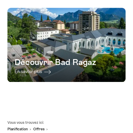
à
la
disponibilité
Découvrir Bad Ragaz
En savoir plus
Pied
Vous vous trouvez ici:
de
Planification
Offres
page