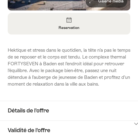
Galerie média
Aperçu
Reservation
Ouvrir
les
informations
Hektique et stress dans le quotidien, la tête n’a pas le temps
sur
de se reposer et le corps est tendu. Le complexe thermal
Reservation
FORTYSEVEN à Baden est l’endroit idéal pour retrouver
l’équilibre. Avec le package bien-être, passez une nuit
détendue à l’auberge de jeunesse de Baden et profitez d’un
moment de relaxation dans la ville aux bains.
Détails de l’offre
Cliquez
Validité de l’offre
ici