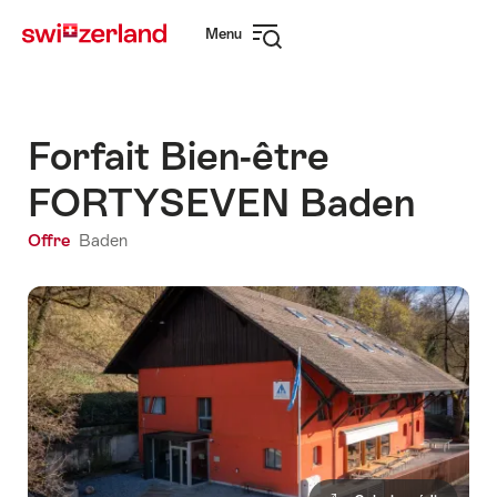
Naviguer
Navigation
Menu
sur
rapide
Ouvrir
myswitzerland.com
la
navigation
Forfait Bien-être
FORTYSEVEN Baden
Offre
Baden