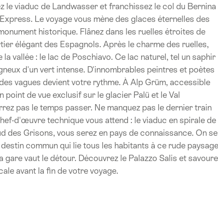
ez le viaduc de Landwasser et franchissez le col du Bernina
e Express. Le voyage vous mène des glaces éternelles des
onument historique. Flânez dans les ruelles étroites de
rtier élégant des Espagnols. Après le charme des ruelles,
la vallée : le lac de Poschiavo. Ce lac naturel, tel un saphir
gneux d'un vert intense. D'innombrables peintres et poètes
des vagues devient votre rythme. À Alp Grüm, accessible
 point de vue exclusif sur le glacier Palü et le Val
rrez pas le temps passer. Ne manquez pas le dernier train
hef-d'œuvre technique vous attend : le viaduc en spirale de
sud des Grisons, vous serez en pays de connaissance. On se
e destin commun qui lie tous les habitants à ce rude paysag
 gare vaut le détour. Découvrez le Palazzo Salis et savour
cale avant la fin de votre voyage.