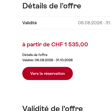
Détails de l’offre
Afficher
Validité
06.08.2026 - 31
les
contenus
Détails
à partir de CHF 1 535,00
de
l’offre
Détails de l’offre
Valable: 06.08.2026 - 31.10.2026
Vers la réservation
Validité de l’offre