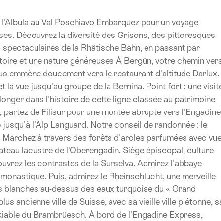
e l'Albula au Val Poschiavo Embarquez pour un voyage
ses. Découvrez la diversité des Grisons, des pittoresques
s spectaculaires de la Rhätische Bahn, en passant par
toire et une nature généreuses À Bergün, votre chemin ver
ous emmène doucement vers le restaurant d'altitude Darlux.
 la vue jusqu'au groupe de la Bernina. Point fort : une visit
onger dans l'histoire de cette ligne classée au patrimoine
partez de Filisur pour une montée abrupte vers l'Engadine
 jusqu'à l'Alp Languard. Notre conseil de randonnée : le
 Marchez à travers des forêts d'aroles parfumées avec vu
plateau lacustre de l'Oberengadin. Siège épiscopal, culture
uvrez les contrastes de la Surselva. Admirez l'abbaye
 monastique. Puis, admirez le Rheinschlucht, une merveille
res blanches au-dessus des eaux turquoise du « Grand
us ancienne ville de Suisse, avec sa vieille ville piétonne, s
skiable du Brambrüesch. À bord de l'Engadine Express,