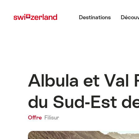
Naviguer
Navigation
Menu principal
sur
rapide
Destinations
Découv
myswitzerland.com
Albula et Val
du Sud-Est de
Offre
Filisur