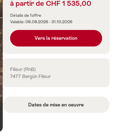
à partir de CHF 1 535,00
Informations
sur
Détails de l’offre
les
Valable: 06.08.2026 - 31.10.2026
prix
Vers la réservation
Contact
Filisur (RhB)
7477 Bergün Filisur
Dates de mise en oeuvre