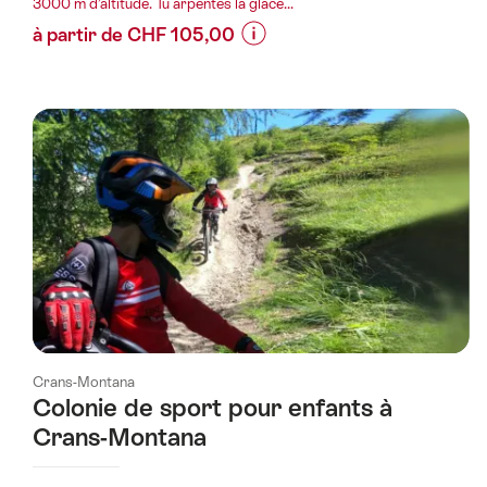
3000 m d’altitude. Tu arpentes la glace...
à partir de CHF 105,00
Informations
sur
les
prix
de
l’offre
"Expérience
glacier
Plaine
Morte
depuis
Crans-
Crans-Montana
Montana"
Colonie de sport pour enfants à
Crans-Montana