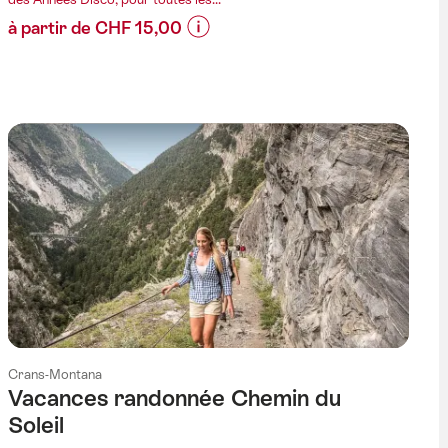
à partir de CHF 15,00
Informations
sur
les
prix
de
l’offre
"G'oldies
Disco
Mobility"
Crans-Montana
Vacances randonnée Chemin du
Soleil