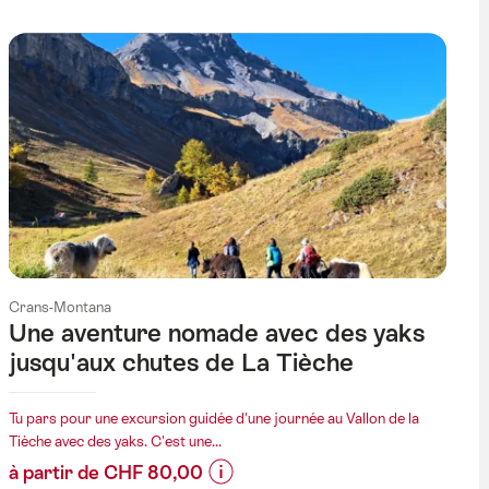
sur
les
prix
de
l’offre
"Plongez
en
Pleine
Nature
:
Cueillette
Crans-Montana
et
Une aventure nomade avec des yaks
Soupe
jusqu'aux chutes de La Tièche
de
Sorcière"
Tu pars pour une excursion guidée d'une journée au Vallon de la
Tièche avec des yaks. C'est une...
à partir de CHF 80,00