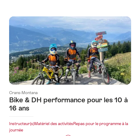
sur
les
prix
de
l’offre
"Bike
&
Wine"
Crans-Montana
Bike & DH performance pour les 10 à
16 ans
Instructeur(s)Matériel des activitésRepas pour le programme à la
journée