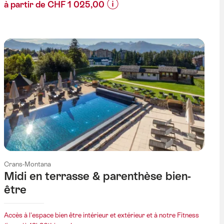
à partir de CHF 1 025,00
Informations
sur
les
prix
de
l’offre
"Valais
Alpine
Bike
-
Variante
Crans-
Crans-Montana
Montana
Midi en terrasse & parenthèse bien-
-
être
Brig"
Accès à l'espace bien être intérieur et extérieur et à notre Fitness