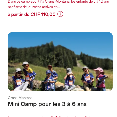
Dans ce camp sportif à Crans-Montana, les enfants de 8 à 12 ans
profitent de journées actives en...
à partir de CHF 110,00
Informations
sur
les
prix
de
l’offre
"Colonie
de
sport
pour
enfants
à
Crans-Montana
Crans-
Mini Camp pour les 3 à 6 ans
Montana"