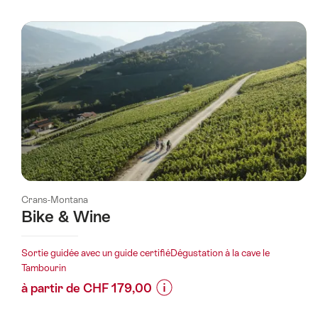
sur
les
prix
de
l’offre
"Camp
vélo
pour
jeunes
à
Crans-
Crans-Montana
Montana"
Bike & Wine
Sortie guidée avec un guide certifiéDégustation à la cave le
Tambourin
à partir de CHF 179,00
Informations