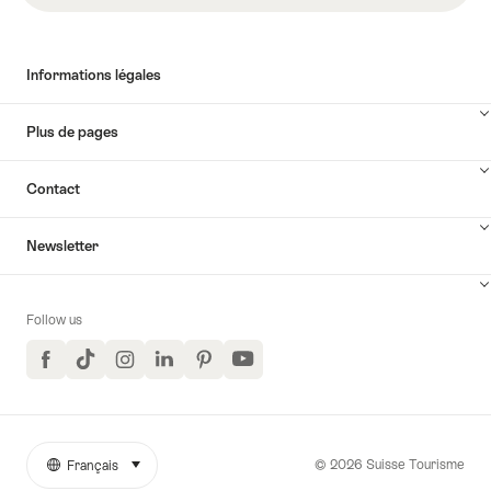
Informations légales
Plus de pages
Contact
Newsletter
Follow us
Facebook
TikTok
Instagram
LinkedIn
Pinterest
YouTube
© 2026 Suisse Tourisme
Français
sélectionner (cliquer pour afficher)
More
Langue