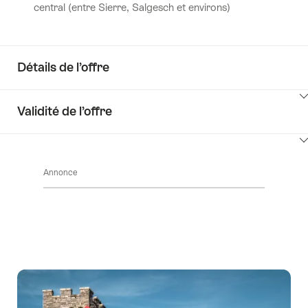
central (entre Sierre, Salgesch et environs)
Détails de l’offre
Cliquez
Validité de l’offre
ici
pour
Cliquez
afficher
ici
les
Annonce
pour
contenus
afficher
Détails
les
de
contenus
l’offre
Accéder
à
la
disponibilité