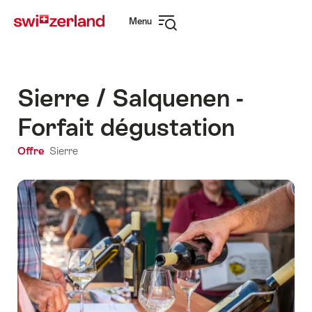
Naviguer
Navigation
Menu
sur
rapide
Ouvrir
myswitzerland.com
la
navigation
Sierre / Salquenen -
Forfait dégustation
Offre
Sierre