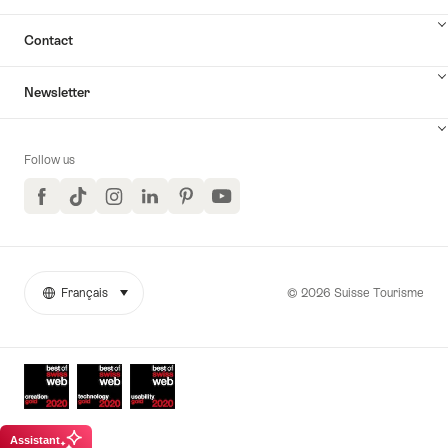
Contact
Newsletter
Follow us
Facebook
TikTok
Instagram
LinkedIn
Pinterest
YouTube
© 2026 Suisse Tourisme
Français
sélectionner (cliquer pour afficher)
More
Langue
links
Awards
Assistant