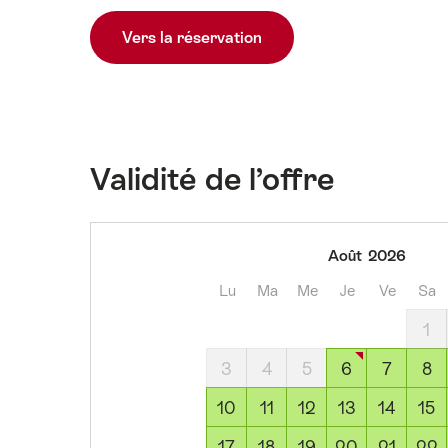
Vers la réservation
Validité de l’offre
jeudi,
Août
2026
6
Lu
Ma
Me
Je
Ve
Sa
août
2026
1
vendredi,
3
4
5
6
7
8
7
août
10
11
12
13
14
15
2026
17
18
19
20
21
22