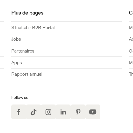
Plus de pages
C
STnet.ch - B2B Portal
Mo
Jobs
A
Partenaires
C
Apps
M
Rapport annuel
T
Follow us
Facebook
TikTok
Instagram
LinkedIn
Pinterest
YouTube
 à la newsletter