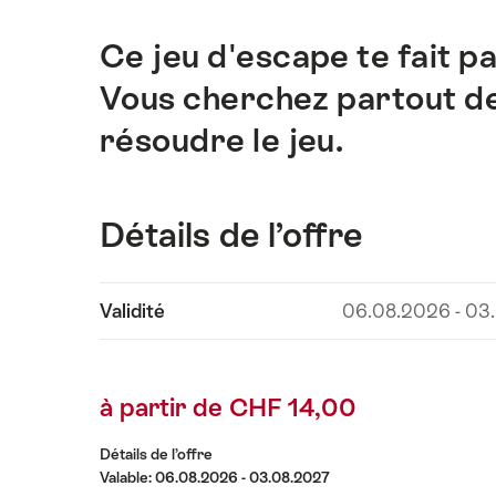
Ce jeu d'escape te fait p
Introduction
Vous cherchez partout de
résoudre le jeu.
Détails de l’offre
Afficher
Validité
06.08.2026 - 03
les
contenus
Détails
à partir de CHF 14,00
de
l’offre
Détails de l’offre
Valable: 06.08.2026 - 03.08.2027