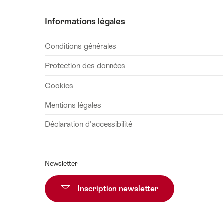
vendredi,
Informations légales
21
août
Conditions générales
2026
samedi,
Protection des données
22
Cookies
août
2026
Mentions légales
dimanche,
Déclaration d'accessibilité
23
août
2026
Newsletter
lundi,
24
Inscription newsletter
Vers l’inscription
août
2026
mardi,