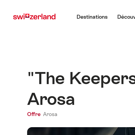
Naviguer
Navigation
Menu principal
sur
rapide
Destinations
Découv
myswitzerland.com
"The Keepers"
Arosa
Offre
Arosa