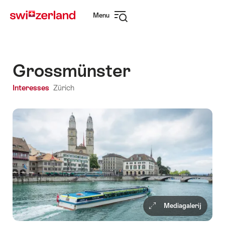
Surfen
Snellink
Menu
op
Navigatie
myswitzerland.com
openen
Grossmünster
Interesses
Zürich
Mediagalerij