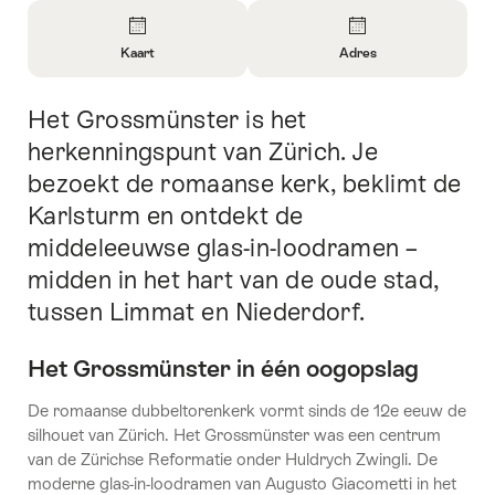
Overzicht
Kaart
Adres
Informatie
Informatie
openen
openen
Het Grossmünster is het
Inleiding
over
over
Kaart
Contact
herkenningspunt van Zürich. Je
bezoekt de romaanse kerk, beklimt de
Karlsturm en ontdekt de
middeleeuwse glas-in-loodramen –
midden in het hart van de oude stad,
tussen Limmat en Niederdorf.
Het Grossmünster in één oogopslag
De romaanse dubbeltorenkerk vormt sinds de 12e eeuw de
silhouet van Zürich. Het Grossmünster was een centrum
van de Zürichse Reformatie onder Huldrych Zwingli. De
moderne glas-in-loodramen van Augusto Giacometti in het