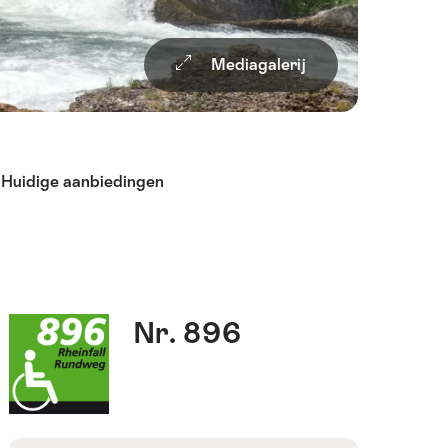
Mediagalerij
Huidige aanbiedingen
Feiten
Routenummer
Nr. 896