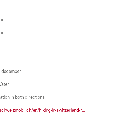
min
min
 - december
Water
ation in both directions
schweizmobil.ch/en/hiking-in-switzerland/r...