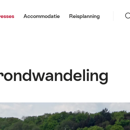
Zoeke
resses
Accommodatie
Reisplanning
-rondwandeling