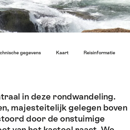
chnische gegevens
Kaart
Reisinformatie
traal in deze rondwandeling.
en, majesteitelijk gelegen boven
stoord door de onstuimige
et van het kasteel raast. We