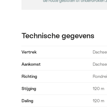
de route gesloten of onderbroken zi
Technische gegevens
Inhoud
Vertrek
Dachse
Technische
weergeven
gegevens
Aankomst
Dachse
Richting
Rondre
Stijging
120 m
Daling
120 m