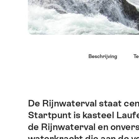
Lijst
Beschrijving
Te
van
links
die
rechtstreeks
leiden
naar
De Rijnwaterval staat cen
Inleiding
de
Startpunt is kasteel Lauf
ankerpunten
op
de Rijnwaterval en onver
deze
waterkracht die aan de vo