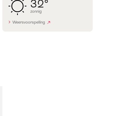
32°
zonnig
Weersvoorspelling