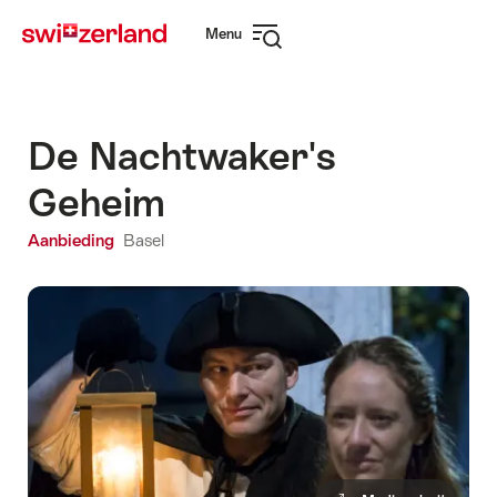
Surfen
Snellink
Menu
op
Navigatie
myswitzerland.com
openen
De Nachtwaker's
Geheim
Aanbieding
Basel