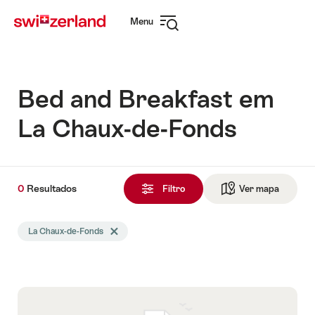
Navegar
Navegação
Menu
em
rápida
Abrir
myswitzerland.com
navegação
Bed and Breakfast em
La Chaux-de-Fonds
0
0
Resultados
Resultados
Filtro
Ver mapa
Ir para 
encontrado
A
La Chaux-de-Fonds
Excluir tag La Chaux-de-Fonds
busca
foi
filtrada
usando
os
seguintes