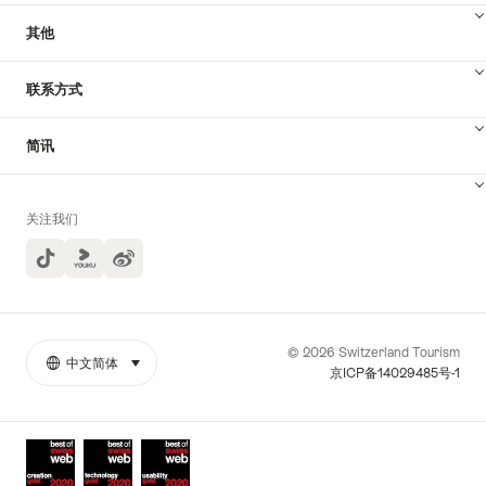
其他
联系方式
简讯
关注我们
TikTok
Yuoku
© 2026 Switzerland Tourism
中文简体
select (click to display)
More
语
京ICP备14029485号-1
links
言
Awards