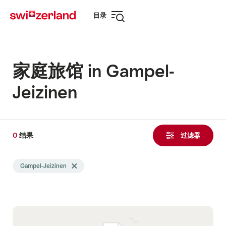
前
快
目录
往
速
打
myswitzerland.com
导
开
航
导
航
家庭旅馆 in Gampel-
Jeizinen
0
0
结果
结
过滤器
果
Search
发
Gampel-Jeizinen
Delete Gampel-Jeizinen tag
filtered
现
using
the
following
tags