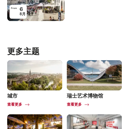
6
From
8月
更多主题
城市
瑞士艺术博物馆
Common.Of
Common.Of
查看更多
查看更多
城
瑞
市
士
艺
术