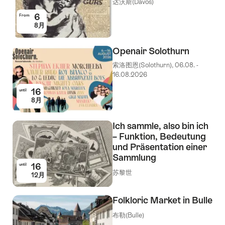
达沃斯(Davos)
6
From
8月
Openair Solothurn
索洛图恩(Solothurn), 06.08. -
16.08.2026
16
until
8月
Ich sammle, also bin ich
– Funktion, Bedeutung
und Präsentation einer
Sammlung
16
until
苏黎世
12月
Folkloric Market in Bulle
布勒(Bulle)