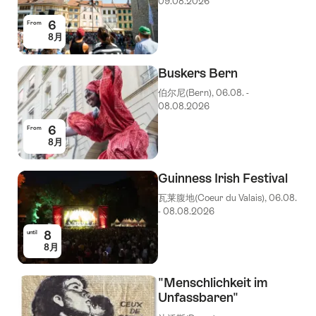
09.08.2026
6
From
8月
Buskers Bern
伯尔尼(Bern), 06.08. -
08.08.2026
6
From
8月
Guinness Irish Festival
瓦莱腹地(Coeur du Valais), 06.08.
- 08.08.2026
8
until
8月
"Menschlichkeit im
Unfassbaren"