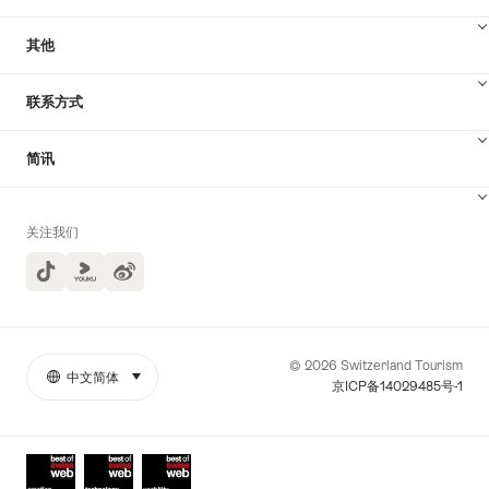
其他
联系方式
简讯
关注我们
TikTok
Yuoku
© 2026 Switzerland Tourism
中文简体
select (click to display)
More
语
京ICP备14029485号-1
links
言
Awards