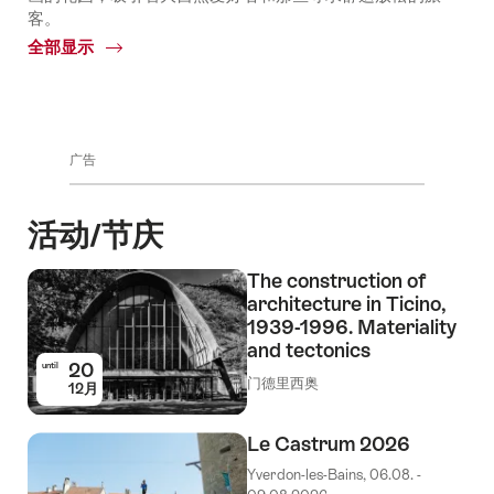
客。
全部显示
Common.Of
城
市
公
园
广告
活动/节庆
The construction of
architecture in Ticino,
1939-1996. Materiality
and tectonics
20
until
门德里西奥
12月
Le Castrum 2026
Yverdon-les-Bains, 06.08. -