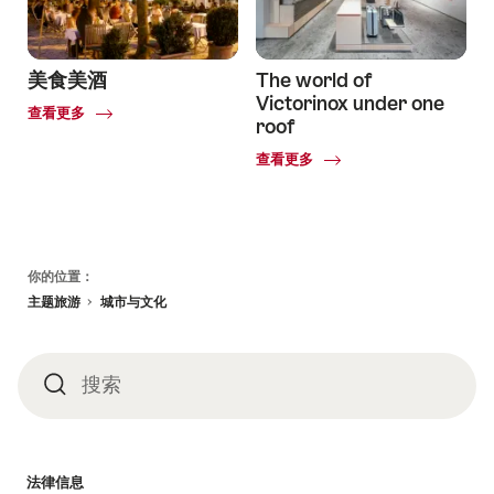
博
物
馆
美食美酒
The world of
Victorinox under one
Common.Of
查看更多
roof
美
食
Common.Of
查看更多
美
The
酒
world
of
Victorinox
under
页
你的位置：
one
脚
主题旅游
城市与文化
roof
搜索
搜
索
法律信息