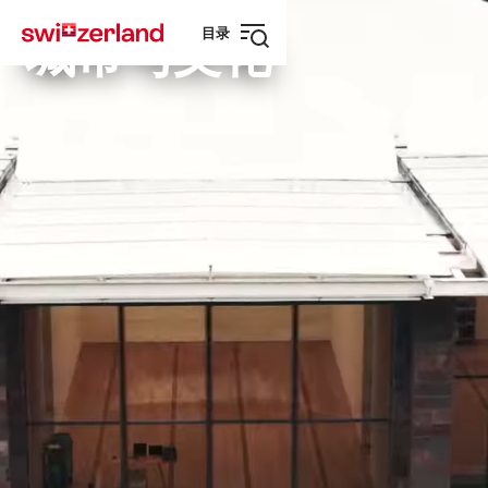
前
快
目录
往
速
城市与文化
打
myswitzerland.com
导
开
航
导
航