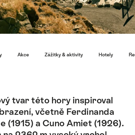
y
Akce
Zážitky & aktivity
Hotely
Re
ý tvar této hory inspiroval
brazení, včetně Ferdinanda
e (1915) a Cuno Amiet (1926).
 na 2362 m vysoký vrchol