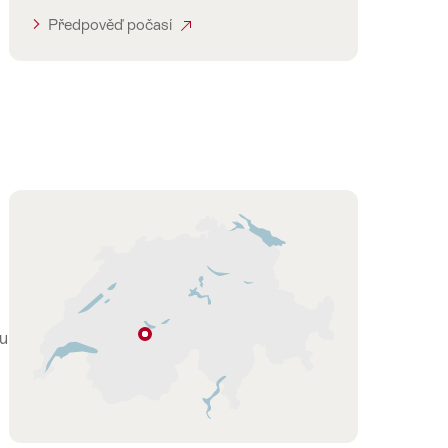
Předpověď počasí
Hint
u
Niesen
Mülenen