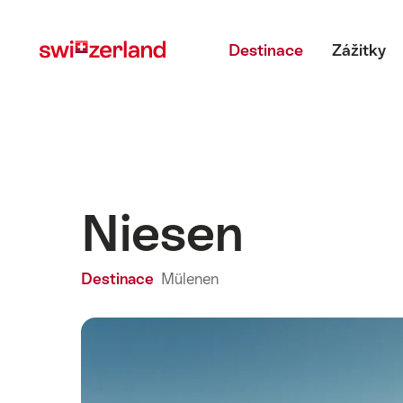
Navigate
Quick
Main menu
to
navigation
Destinace
Zážitky
myswitzerland.com
Niesen
Destinace
Mülenen