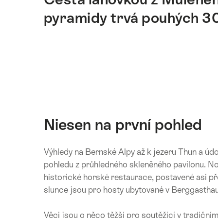
pyramidy trvá pouhých 30
Niesen na první pohled
Výhledy na Bernské Alpy až k jezeru Thun a údo
pohledu z průhledného skleněného pavilonu. 
historické horské restaurace, postavené asi p
slunce jsou pro hosty ubytované v Berggasth
Věci jsou o něco těžší pro soutěžící v tradiční