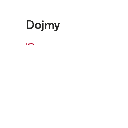
Dojmy
Fotogalerie
Foto
Foto