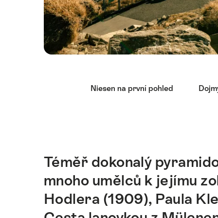
Nápověda
Niesen na první pohled
Dojm
Téměř dokonalý pyramidov
Intro
mnoho umělců k jejímu zo
Hodlera (1909), Paula Kle
Cesta lanovkou z Mülenen