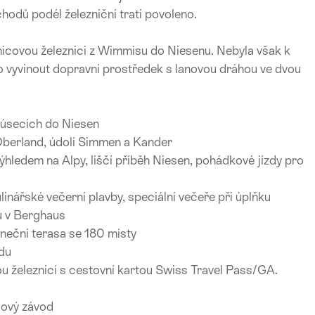
hodů podél železniční trati povoleno.
bnicovou železnici z Wimmisu do Niesenu. Nebyla však k
o vyvinout dopravní prostředek s lanovou dráhou ve dvou
 úsecích do Niesen
 Oberland, údolí Simmen a Kander
výhledem na Alpy, liščí příběh Niesen, pohádkové jízdy pro
inářské večerní plavby, speciální večeře při úplňku
ů v Berghaus
uneční terasa se 180 místy
adu
u železnicí s cestovní kartou Swiss Travel Pass/GA.
ový závod