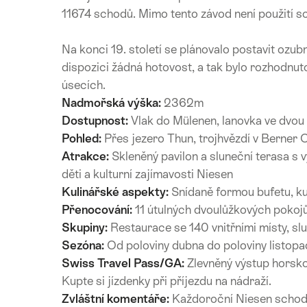
11674 schodů. Mimo tento závod není použití sc
Na konci 19. století se plánovalo postavit ozu
dispozici žádná hotovost, a tak bylo rozhodnut
úsecích.
Nadmořská výška:
2362m
Dostupnost:
Vlak do Mülenen, lanovka ve dvou
Pohled:
Přes jezero Thun, trojhvězdí v Berner
Atrakce:
Skleněný pavilon a sluneční terasa s 
děti a kulturní zajímavosti Niesen
Kulinářské aspekty:
Snídaně formou bufetu, kul
Přenocování:
11 útulných dvoulůžkových pokoj
Skupiny:
Restaurace se 140 vnitřními místy, sl
Sezóna:
Od poloviny dubna do poloviny listop
Swiss Travel Pass/GA:
Zlevněný výstup horsko
Kupte si jízdenky při příjezdu na nádraží.
Zvláštní komentáře:
Každoroční Niesen schod