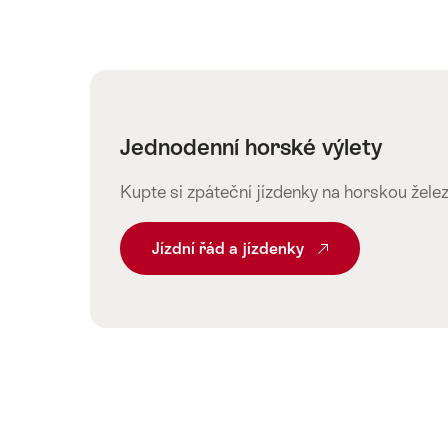
Jednodenní horské výlety
Kupte si zpáteční jízdenky na horskou železn
Jízdní řád a jízdenky