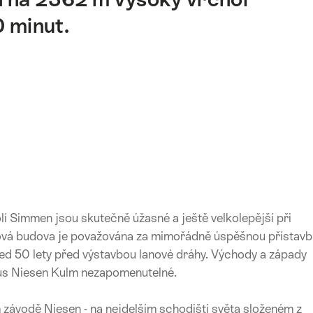
 minut.
lí Simmen jsou skutečně úžasné a ještě velkolepější při
Nová budova je považována za mimořádně úspěšnou přístavb
řed 50 lety před výstavbou lanové dráhy. Východy a západy
aus Niesen Kulm nezapomenutelné.
m závodě Niesen - na nejdelším schodišti světa složeném z