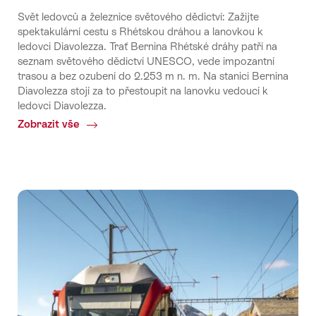
Svět ledovců a železnice světového dědictví: Zažijte
spektakulární cestu s Rhétskou dráhou a lanovkou k
ledovci Diavolezza. Trať Bernina Rhétské dráhy patří na
seznam světového dědictví UNESCO, vede impozantní
trasou a bez ozubení do 2.253 m n. m. Na stanici Bernina
Diavolezza stojí za to přestoupit na lanovku vedoucí k
ledovci Diavolezza.
Zobrazit vše
Common.Of
Diavolezza
na
trati
Bernina