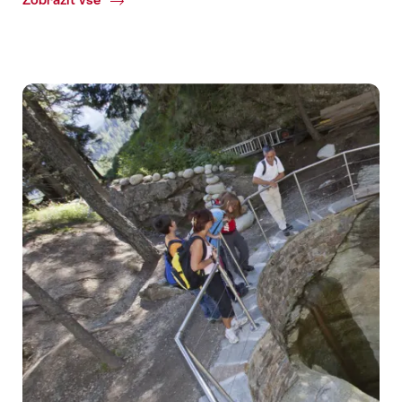
Pěšky
z
Alp
Grüm
na
Ospizio
Bernina