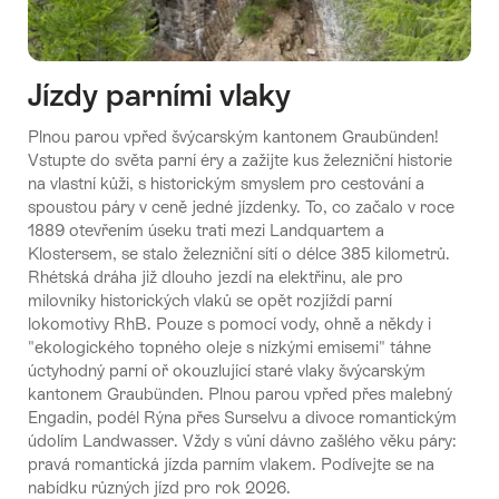
Jízdy parními vlaky
Plnou parou vpřed švýcarským kantonem Graubünden!
Vstupte do světa parní éry a zažijte kus železniční historie
na vlastní kůži, s historickým smyslem pro cestování a
spoustou páry v ceně jedné jízdenky. To, co začalo v roce
1889 otevřením úseku trati mezi Landquartem a
Klostersem, se stalo železniční sítí o délce 385 kilometrů.
Rhétská dráha již dlouho jezdí na elektřinu, ale pro
milovníky historických vlaků se opět rozjíždí parní
lokomotivy RhB. Pouze s pomocí vody, ohně a někdy i
"ekologického topného oleje s nízkými emisemi" táhne
úctyhodný parní oř okouzlující staré vlaky švýcarským
kantonem Graubünden. Plnou parou vpřed přes malebný
Engadin, podél Rýna přes Surselvu a divoce romantickým
údolím Landwasser. Vždy s vůní dávno zašlého věku páry:
pravá romantická jízda parním vlakem. Podívejte se na
nabídku různých jízd pro rok 2026.