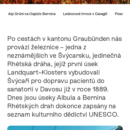
Nápověda
ky z Alp Grüm na Ospizio Bernina
Ledovcové hrnce v Cavaglii
Poschiav
Po cestách v kantonu Graubünden nás
Intro
provází železnice – jedna z
neznámějších ve Švýcarsku, jedinečná
Rhétská dráha, jejíž první úsek
Landquart–Klosters vybudovali
Švýcaři pro dopravu pacientů do
sanatorií v Davosu již v roce 1889.
Dnes jsou úseky Albula a Bernina
Rhétských drah dokonce zapsány na
seznam kulturního dědictví UNESCO.