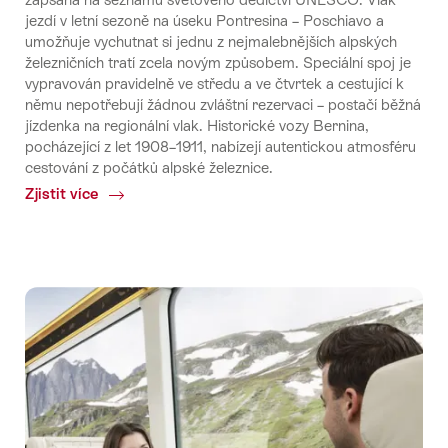
jezdí v letní sezoně na úseku Pontresina – Poschiavo a
umožňuje vychutnat si jednu z nejmalebnějších alpských
železničních tratí zcela novým způsobem. Speciální spoj je
vypravován pravidelně ve středu a ve čtvrtek a cestující k
němu nepotřebují žádnou zvláštní rezervaci – postačí běžná
jízdenka na regionální vlak. Historické vozy Bernina,
pocházející z let 1908–1911, nabízejí autentickou atmosféru
cestování z počátků alpské železnice.
Zjistit více
Common.Of
Zážitkový
vlak
Bernina
Glaciers,
8.
7.–
6.
8.
2026