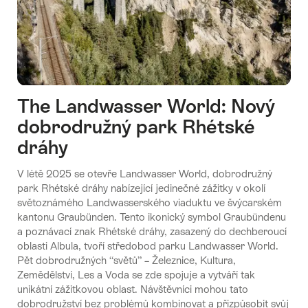
The Landwasser World: Nový
dobrodružný park Rhétské
dráhy
V létě 2025 se otevře Landwasser World, dobrodružný
park Rhétské dráhy nabízející jedinečné zážitky v okolí
světoznámého Landwasserského viaduktu ve švýcarském
kantonu Graubünden. Tento ikonický symbol Graubündenu
a poznávací znak Rhétské dráhy, zasazený do dechberoucí
oblasti Albula, tvoří středobod parku Landwasser World.
Pět dobrodružných “světů” – Železnice, Kultura,
Zemědělství, Les a Voda se zde spojuje a vytváří tak
unikátní zážitkovou oblast. Návštěvníci mohou tato
dobrodružství bez problémů kombinovat a přizpůsobit svůj