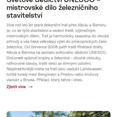
mistrovské dílo železničního
stavitelství
Více než sto let stará železniční trať přes Albulu a Berninu
je, co se týče stavitelství a vedení tratě, výjimečným
mistrovským dílem. Trať je harmonicky zasazena do divoké
přírody a vás čeká velkolepý výlet do průkopnických časů
železnice. Od července 2008 patří tratě Rhétské dráhy
Albula a Bernina na seznam světového dědictví UNESCO.
Dokonalé splynutí krajiny a železnice – dlouhé oblouky,
rafinované stavby, tratě vlnící se strmými údolími.
Nejatraktivnější místa na trati jsou viadukt Landwasser,
točité tunely mezi Bergünem a Predou nebo kruhový
viadukt u Brusia. Příklad, který táhne i dnes.
Zjistit více
Common.Of
Světové
dědictví
UNESCO
–
mistrovské