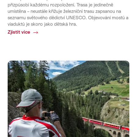
přizpůsobí každému rozpoložení. Trasa je jedinečně
umístěna – neustále křižuje železniční trasu zapsanou na
seznamu světového dědictví UNESCO. Objevování mostů a
viaduktů je skoro jako dětská hra.
Zjistit více
Common.Of
Via
Albula
/
Bernina