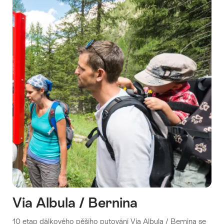
dílo
železničního
stavitelství
Via Albula / Bernina
10 etap dálkového pěšího putování Via Albula / Bernina se