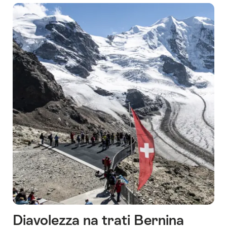
ledovce
Morteratsch
Diavolezza na trati Bernina