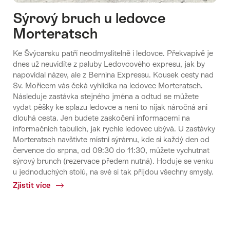
Sýrový bruch u ledovce
Morteratsch
Ke Švýcarsku patří neodmyslitelně i ledovce. Překvapivě je
dnes už neuvidíte z paluby Ledovcového expresu, jak by
napovídal název, ale z Bernina Expressu. Kousek cesty nad
Sv. Mořicem vás čeká vyhlídka na ledovec Morteratsch.
Následuje zastávka stejného jména a odtud se můžete
vydat pěšky ke splazu ledovce a není to nijak náročná ani
dlouhá cesta. Jen budete zaskočeni informacemi na
informačních tabulích, jak rychle ledovec ubývá. U zastávky
Morteratsch navštivte místní sýrárnu, kde si každý den od
července do srpna, od 09:30 do 11:30, můžete vychutnat
sýrový brunch (rezervace předem nutná). Hoduje se venku
u jednoduchých stolů, na své si tak přijdou všechny smysly.
Zjistit více
Common.Of
Sýrový
bruch
u