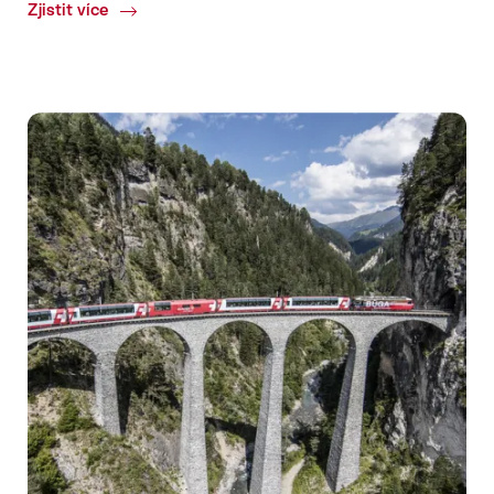
Zjistit více
Common.Of
Bernina
Express
-
Last
Minute
nabídky