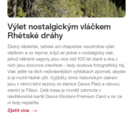
Výlet nostalgickým vláčkem
Rhétské dráhy
Žádný dědeček, tatínek ani chlapeček neodmítne výlet
vláčkem a co teprve, když se jedná o nostalgický vlak,
jehož některé vagony jsou více než 100 let staré a dva z
nich jsou dokonce otevřené – tedy doslova fotografický ráj.
Vlak ještě na těch nejkrásnějších vyhlídkách zpomalí, abyste
si je mohli řádně užít. Vyjížďky tímto historickým vlakem
jsou v rámci letní sezóny ze stanice Davos Platz a cílovou
stanicí je Filisur. Celá trasa je rovněž zahrnuta v
návštěvnické kartě Davos Klosters Premium Card a nic za
ni tedy neplatíte.
Zjistit více
Common.Of
Výlet
nostalgickým
vláčkem