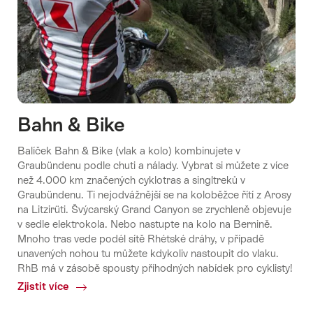
Bahn & Bike
Balíček Bahn & Bike (vlak a kolo) kombinujete v
Graubündenu podle chuti a nálady. Vybrat si můžete z více
než 4.000 km značených cyklotras a singltreků v
Graubündenu. Ti nejodvážnější se na koloběžce řítí z Arosy
na Litzirüti. Švýcarský Grand Canyon se zrychleně objevuje
v sedle elektrokola. Nebo nastupte na kolo na Bernině.
Mnoho tras vede podél sítě Rhétské dráhy, v případě
unavených nohou tu můžete kdykoliv nastoupit do vlaku.
RhB má v zásobě spousty příhodných nabídek pro cyklisty!
Zjistit více
Common.Of
Bahn