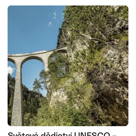
Rhétské
dráhy
Světové dědictví UNESCO –