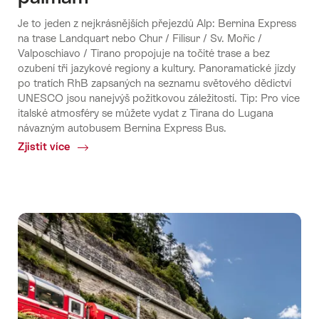
Je to jeden z nejkrásnějších přejezdů Alp: Bernina Express
na trase Landquart nebo Chur / Filisur / Sv. Mořic /
Valposchiavo / Tirano propojuje na točité trase a bez
ozubení tři jazykové regiony a kultury. Panoramatické jízdy
po tratích RhB zapsaných na seznamu světového dědictví
UNESCO jsou nanejvýš požitkovou záležitostí. Tip: Pro více
italské atmosféry se můžete vydat z Tirana do Lugana
návazným autobusem Bernina Express Bus.
Zjistit více
Common.Of
Bernina
Express
–
od
ledovců
k
palmám