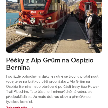
Pěšky z Alp Grüm na Ospizio
Bernina
I po jízdě pohodlnýmí vlaky je nutné se trochu protáhnout,
vydejte se na krátkou pěší procházku z Alp Grüm na
Ospizio Bernina nebo obráceně po části trasy Eco-Power
Trail Pluschim. Tato část není mimořádně náročná, ale
předpokládá se, že máte dobrou obuv a přiměřenou
fyzickou kondici.
Zobrazit vše
Common.Of