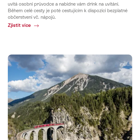
uvítá osobní průvodce a nabídne vám drink na uvítání.
Během celé cesty je poté cestujícím k dispozici bezplatné
občerstvení vč. nápojů.
Zjistit více
Common.Of
Excellence
Class
v
Ledovcovém
expresu