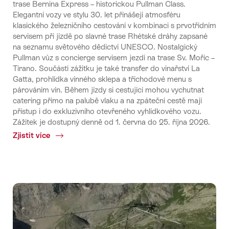
trase Bernina Express – historickou Pullman Class.
Elegantní vozy ve stylu 30. let přinášejí atmosféru
klasického železničního cestování v kombinaci s prvotřídním
servisem při jízdě po slavné trase Rhétské dráhy zapsané
na seznamu světového dědictví UNESCO. Nostalgický
Pullman vůz s concierge servisem jezdí na trase Sv. Mořic –
Tirano. Součástí zážitku je také transfer do vinařství La
Gatta, prohlídka vinného sklepa a tříchodové menu s
párováním vín. Během jízdy si cestující mohou vychutnat
catering přímo na palubě vlaku a na zpáteční cestě mají
přístup i do exkluzivního otevřeného vyhlídkového vozu.
Zážitek je dostupný denně od 1. června do 25. října 2026.
Zjistit více
Common.Of
Bernina
Express
Pullman
Class