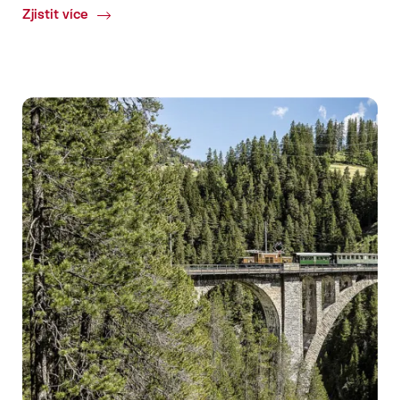
Zjistit více
Common.Of
Jízdy
parními
vlaky