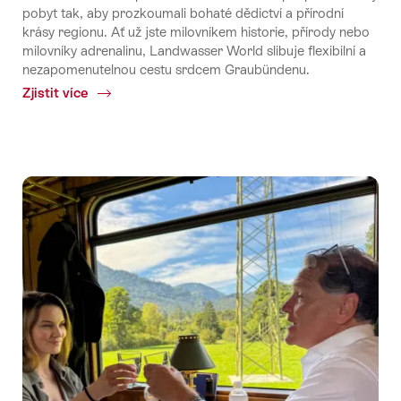
pobyt tak, aby prozkoumali bohaté dědictví a přírodní
krásy regionu. Ať už jste milovníkem historie, přírody nebo
milovníky adrenalinu, Landwasser World slibuje flexibilní a
nezapomenutelnou cestu srdcem Graubündenu.
Zjistit více
Common.Of
The
Landwasser
World:
Nový
dobrodružný
park
Rhétské
dráhy