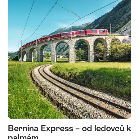
Bernina Express – od ledovců k
palmám