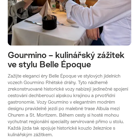
Gourmino – kulinářský zážitek
ve stylu Belle Époque
Zažijte eleganci éry Belle Époque ve stylových jídelních
vozech Gourmino Rhétské dráhy. Tyto nádherně
zrekonstruované historické vozy nabízejí jedinečné spojení
cestování dechberoucí alpskou krajinou a prvotřídní
gastronomie. Vozy Gourmino v elegantním modrém
designu pravidelně jezdí po malebné trase Albula mezi
Churem a St. Moritzem. Během cesty si hosté mohou
vychutnat regionální speciality servírované přímo u stolu.
Každá jízda tak spojuje historické kouzlo železnice s
kulinářským zážitkem.