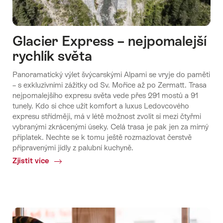
Glacier Express – nejpomalejší
rychlík světa
Panoramatický výlet švýcarskými Alpami se vryje do paměti
– s exkluzivními zážitky od Sv. Mořice až po Zermatt. Trasa
nejpomalejšího expresu světa vede přes 291 mostů a 91
tunely. Kdo si chce užít komfort a luxus Ledovcového
expresu střídměji, má v létě možnost zvolit si mezi čtyřmi
vybranými zkrácenými úseky. Celá trasa je pak jen za mírný
příplatek. Nechte se k tomu ještě rozmazlovat čerstvě
připravenými jídly z palubní kuchyně.
Zjistit více
Common.Of
Glacier
Express
–
nejpomalejší
rychlík