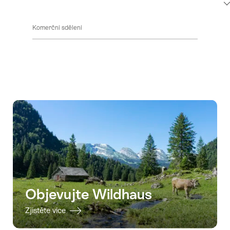
ClickToViewContent
Komerční sdělení
Objevujte Wildhaus
Zjistěte více