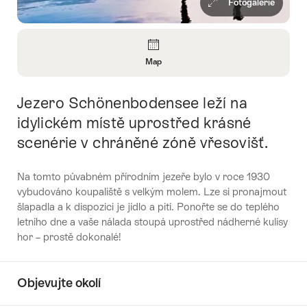
Fotogalerie
Overview
Map
Open
Information
Jezero Schönenbodensee leží na
Intro
About
Map
idylickém místě uprostřed krásné
scenérie v chráněné zóně vřesovišť.
Na tomto půvabném přírodním jezeře bylo v roce 1930
vybudováno koupaliště s velkým molem. Lze si pronajmout
šlapadla a k dispozici je jídlo a pití. Ponořte se do teplého
letního dne a vaše nálada stoupá uprostřed nádherné kulisy
hor – prostě dokonalé!
Objevujte okolí