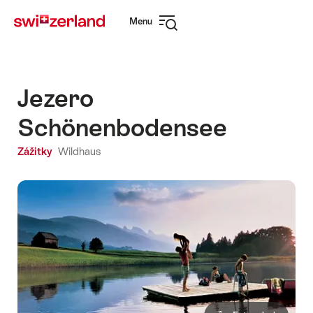
Navigate
Quick
Menu
to
navigation
Open
myswitzerland.com
navigation
Jezero
Schönenbodensee
Zážitky
Wildhaus