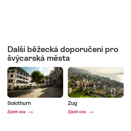
Město
u
vody
Další
švýcarská
běžecká
města
Další běžecká doporučení pro
švýcarská města
Solothurn
Zug
Common.Of
Common.Of
Zjistit více
Zjistit více
Solothurn
Zug