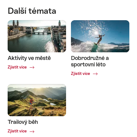
Další témata
Aktivity ve městě
Dobrodružné a
sportovní léto
Common.Of
Zjistit více
Aktivity
Common.Of
Zjistit více
ve
Dobrodružné
městě
a
sportovní
léto
Trailový běh
Common.Of
Zjistit více
Trailový