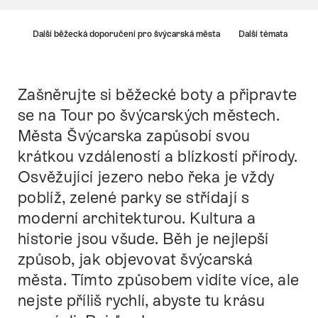
Nápověda
rich
Další běžecká doporučení pro švýcarská města
Další témata
Zašněrujte si běžecké boty a připravte
Intro
se na Tour po švýcarských městech.
Města Švýcarska zapůsobí svou
krátkou vzdáleností a blízkostí přírody.
Osvěžující jezero nebo řeka je vždy
poblíž, zelené parky se střídají s
moderní architekturou. Kultura a
historie jsou všude. Běh je nejlepší
způsob, jak objevovat švýcarská
města. Tímto způsobem vidíte více, ale
nejste příliš rychlí, abyste tu krásu