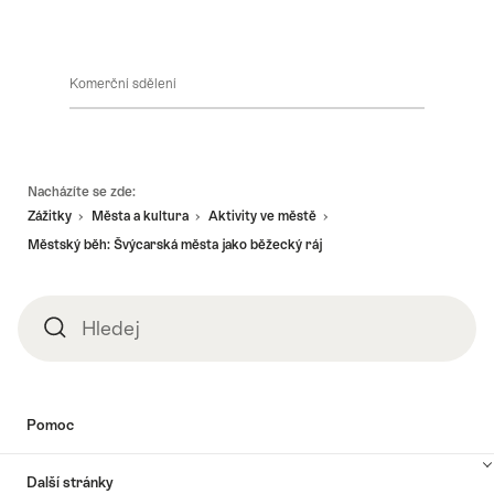
běh
Komerční sdělení
Footer
Nacházíte se zde:
Zážitky
Města a kultura
Aktivity ve městě
Městský běh: Švýcarská města jako běžecký ráj
Hledej
Hledej
Pomoc
Další stránky