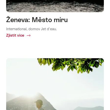
Ženeva: Město míru
International, domov Jet d'eau.
Zjistit více
Common.Of
Ženeva:
Město
míru