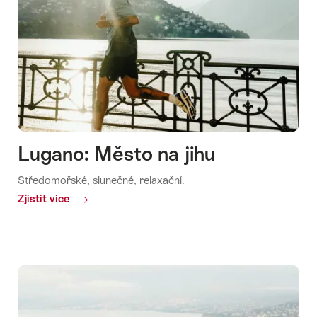
Lugano: Město na jihu
Středomořské, slunečné, relaxační.
Zjistit více
Common.Of
Lugano:
Město
na
jihu