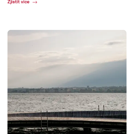
Zjistit více
Common.Of
Basilej:
Město
umění