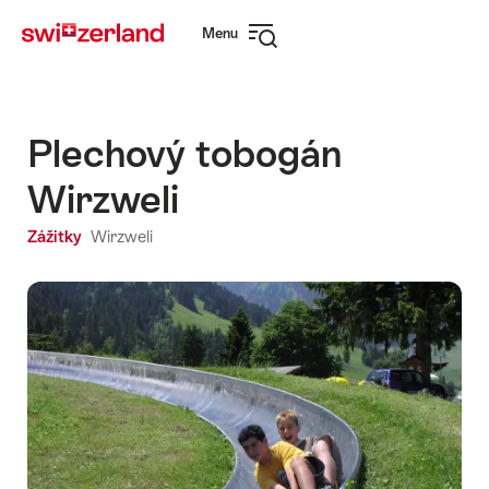
Navigate
Quick
Menu
to
navigation
Open
myswitzerland.com
navigation
Plechový tobogán
Wirzweli
Zážitky
Wirzweli