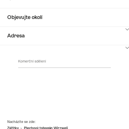
Objevujte okolí
ClickToViewContent
Adresa
ClickToViewContent
Komerční sdělení
Footer
Nacházíte se zde:
Zážitky
Plechový tobogán Wirzweli