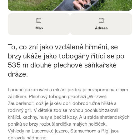
Overview
Map
Adresa
Open
Open
Information
Information
To, co zní jako vzdálené hřmění, se
Intro
About
About
Map
Contact
brzy ukáže jako tobogány řítící se po
535 m dlouhé plechové sáňkařské
dráze.
I pouhé pozorování a mlsání jezdců je nezapomenutelným
zážitkem. Plechový tobogán prochází „Wirzweli
Zauberland“, což je jakési obří dobrodružné hřiště a
rodinný gril. V dětské zoo se mohou pochlubit zakrslí
králíci, kachny, husy a bečící kozy. A u stáda shetlandských
poníků se brzy rozbuší srdíčka malých holčiček.
Výhledy na Lucernské jezero, Stanserhorn a Rigi jsou
opravdu nádherné.