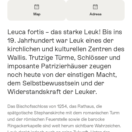
Overview
Map
Adresa
Open
Open
Information
Information
Leuca fortis – das starke Leuk! Bis ins
Intro
About
About
Map
Contact
19. Jahrhundert war Leuk eines der
kirchlichen und kulturellen Zentren des
Wallis. Trutzige Türme, Schlösser und
imposante Patrizierhäuser zeugen
noch heute von der einstigen Macht,
dem Selbstbewusstsein und der
Widerstandskraft der Leuker.
Das Bischofsschloss von 1254, das Rathaus, die
spätgotische Stephanskirche mit dem romanischen Turm
und der römischen Feuerstelle sowie die barocke
Ringackerkapelle sind weit herum sichtbare Wahrzeichen.