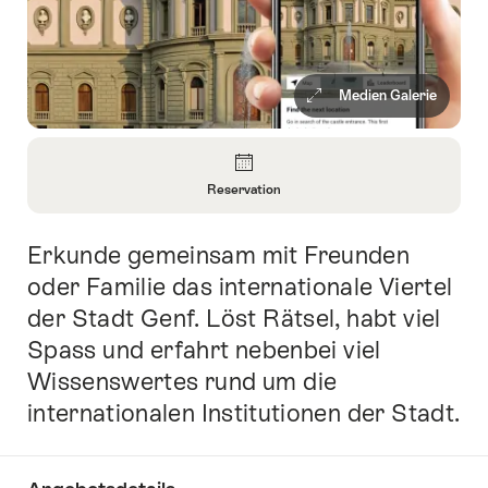
Medien Galerie
Überblick
Reservation
Informationen
zu
Erkunde gemeinsam mit Freunden
Einleitung
Reservation
öffnen
oder Familie das internationale Viertel
der Stadt Genf. Löst Rätsel, habt viel
Spass und erfahrt nebenbei viel
Wissenswertes rund um die
internationalen Institutionen der Stadt.