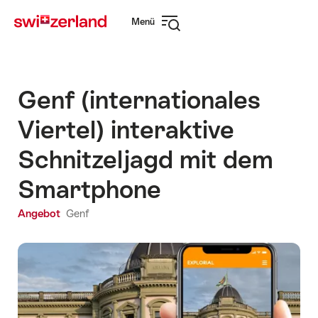
Navigate
Schnellnavigation
Menü
to
Navigation
myswitzerland.com
öffnen
Genf (internationales
Viertel) interaktive
Schnitzeljagd mit dem
Smartphone
Angebot
Genf