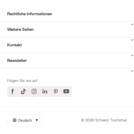
Rechtliche Informationen
Weitere Seiten
Kontakt
Inhalte
Newsletter
Kontakt
anzuzeigen
Folgen Sie uns auf
Facebook
TikTok
Instagram
LinkedIn
Pinterest
YouTube
© 2026 Schweiz Tourismus
Deutsch
auswählen (klicken um anzuzeigen)
Weitere
Sprache
Links