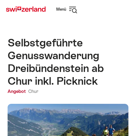
Navigate
Schnellnavigation
Menü
to
Navigation
myswitzerland.com
öffnen
Selbstgeführte
Genusswanderung
Dreibündenstein ab
Chur inkl. Picknick
Angebot
Chur