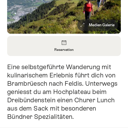
Medien Galerie
Überblick
Reservation
Informationen
zu
Eine selbstgeführte Wanderung mit
Einleitung
Reservation
öffnen
kulinarischem Erlebnis führt dich von
Brambrüesch nach Feldis. Unterwegs
geniesst du am Hochplateau beim
Dreibündenstein einen Churer Lunch
aus dem Sack mit besonderen
Bündner Spezialitäten.