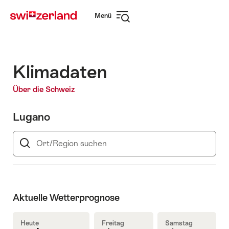
Navigate
Schnellnavigation
Menü
to
Navigation
myswitzerland.com
öffnen
Klimadaten
Über die Schweiz
Lugano
Ort/Region
suchen
Aktuelle Wetterprognose
Heute
Freitag
Samstag