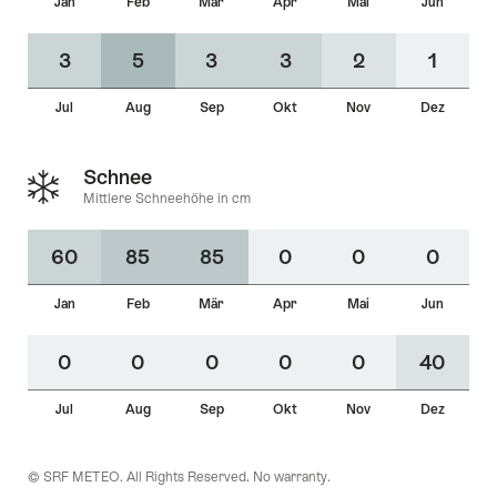
Jan
Feb
Mär
Apr
Mai
Jun
3
5
3
3
2
1
Jul
Aug
Sep
Okt
Nov
Dez
Schnee
Mittlere Schneehöhe in cm
60
85
85
0
0
0
Jan
Feb
Mär
Apr
Mai
Jun
0
0
0
0
0
40
Jul
Aug
Sep
Okt
Nov
Dez
© SRF METEO. All Rights Reserved. No warranty.