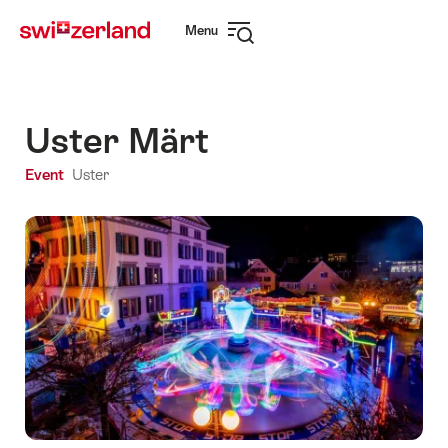
Navigate
Quick
Menu
to
navigation
Open
myswitzerland.com
navigation
Uster Märt
Event
Uster