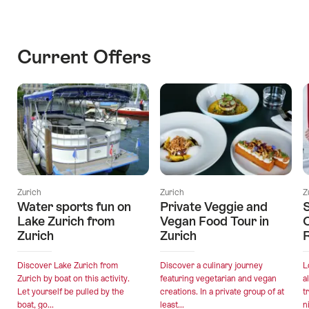
Current Offers
Zurich
Zurich
Z
Water sports fun on
Private Veggie and
Lake Zurich from
Vegan Food Tour in
Zurich
Zurich
R
Discover Lake Zurich from
Discover a culinary journey
L
Zurich by boat on this activity.
featuring vegetarian and vegan
a
Let yourself be pulled by the
creations. In a private group of at
t
boat, go...
least...
n