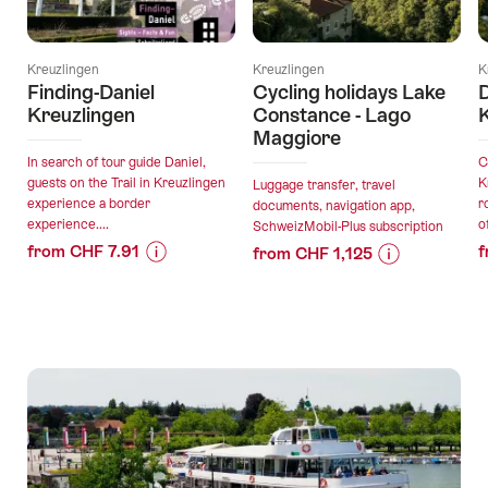
Kreuzlingen
Kreuzlingen
K
Finding-Daniel
Cycling holidays Lake
D
Kreuzlingen
Constance - Lago
K
Maggiore
In search of tour guide Daniel,
C
guests on the Trail in Kreuzlingen
K
Luggage transfer, travel
experience a border
r
documents, navigation app,
experience....
o
SchweizMobil-Plus subscription
from CHF 7.91
f
from CHF 1,125
Price
Offer
Price
Offer
Information
details
Information
details
for
for
"Finding-
"Cycling
valid:
valid:
Daniel
holidays
09.08.2026
09.08.2026
Kreuzlingen"
Lake
-
-
Constance
31.12.2026
26.09.2027
-
Lago