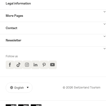
Legal information
More Pages
Contact
Newsletter
Follow us
Facebook
TikTok
Instagram
LinkedIn
Pinterest
YouTube
© 2026 Switzerland Tourism
English
select (click to display)
More
Language
links