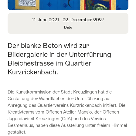
Overview
11. June 2021 - 22. December 2027
Date
Open
Information
Der blanke Beton wird zur
Intro
About
Date
Bildergalerie in der Unterführung
Bleichestrasse im Quartier
Kurzrickenbach.
Die Kunstkommission der Stadt Kreuzlingen hat die
Gestaltung der Wandflächen der Unterfüh-rung auf
Anregung des Quartiervereins Kurzrickenbach initiiert. Die
Kreativteams vom Offenen Atelier Mansio, der Offenen
Jugendarbeit Kreuzlingen (OJA) und des Vereins
Besmerhuus, haben diese Ausstellung unter freiem Himmel
gestaltet.