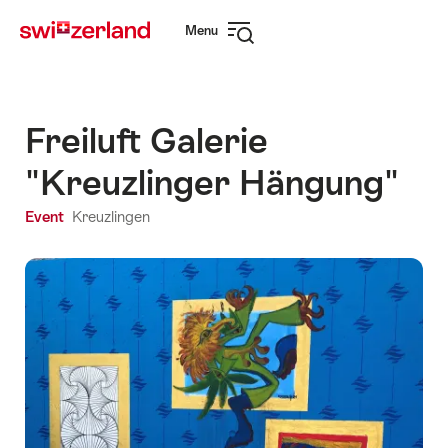
Navigate
Quick
Menu
to
navigation
Open
myswitzerland.com
navigation
Freiluft Galerie
"Kreuzlinger Hängung"
Event
Kreuzlingen