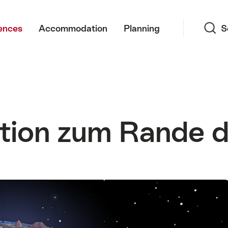
Search
ences
Accommodation
Planning
S
ition zum Rande 