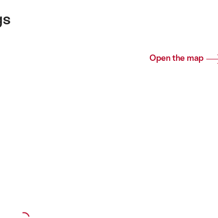
gs
Open the map