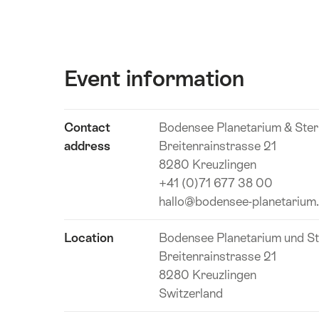
Event information
Show
Contact
Bodensee Planetarium & Ste
Event
content
address
Breitenrainstrasse 21
information
8280 Kreuzlingen
+41 (0)71 677 38 00
hallo@bodensee-planetarium
Location
Bodensee Planetarium und S
Breitenrainstrasse 21
8280 Kreuzlingen
Switzerland