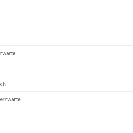
rnwarte
.ch
ternwarte