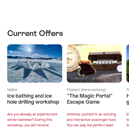
Current Offers
Näfels
Filzbach (Kerenzerberg)
F
Ice bathing and ice
"The Magic Portal"
hole drilling workshop
Escape Game
Are you already an experienced
Immerse yourself in an exciting
E
winter swimmer? During this
and interactive scavenger hunt.
t
workshop, you will receive
You can play the perfect team
S