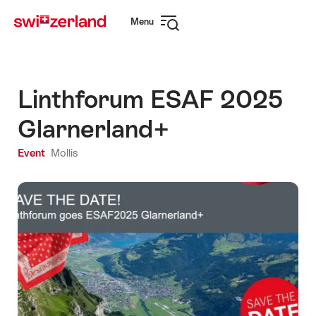
Navigate
Quick
Menu
to
navigation
Open
myswitzerland.com
navigation
Linthforum ESAF 2025
Glarnerland+
Event
Mollis